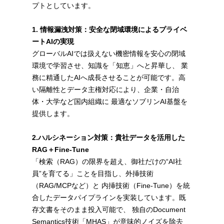
プトとしています。
1. 情報漏洩対策：安全な閉域環境によるプライベ
ートAIの実現
グローバルAIでは扱えない機密情報を安心の閉域
環境で学習させ、知識を「知恵」へと昇華し、 業
務に精通したAIへ成長させることが可能です。高
い隔離性とデータ主権対応により、企業・自治
体・大学など国内組織に 最適なソブリンAI基盤を
提供します。
2.ハルシネーション対策：貴社データを活用した
RAG＋Fine-Tune
「検索（RAG）の限界を超え、御社だけの“AI社
員”を育てる」ことを目指し、外挿技術
（RAG/MCPなど）と 内挿技術（Fine-Tune）を統
合したデータパイプラインを実装しています。既
存文書をそのまま投入可能で、 独自のDocument
Semantics技術「MHAS」が意味的ノイズを除去