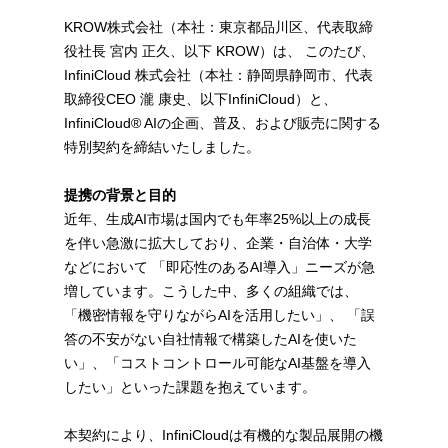
KROW株式会社（本社：東京都品川区、代表取締
役社長 宮内 正久、以下 KROW）は、 このたび、
InfiniCloud 株式会社（本社：静岡県静岡市、代表
取締役CEO 瀧 康史、以下InfiniCloud）と、
InfiniCloud® AIの企画、普及、および販売に関する
特別契約を締結いたしました。
提携の背景と目的
近年、生成AI市場は国内でも年率25%以上の成長
を伴い急激に拡大しており、企業・自治体・大学
などにおいて 「即応性のあるAI導入」ニーズが急
増しています。こうした中、多くの組織では、
「機密情報を守りながらAIを活用したい」、 「誤
答の不安がない自社情報で構築したAIを使いた
い」、「コストコントロール可能なAI基盤を導入
したい」といった課題を抱えています。
本契約により、InfiniCloudは有機的な製品展開の機