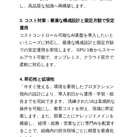
し、高品質な知識へ再構築します。
3. コスト対策：最適な構成設計と固定月額で安定
運用
コストコントロール可能なAI基盤を導入したいと
いうニーズに対応し、最適な構成設計と固定月額
での安定運用を実現します。 GPU 1枚からスケー
ルアウト可能で、オンプレミス、クラウド双方で
柔軟に対応します。
4. 即応性と拡張性
「今すぐ使える」環境を重視したプロダクション
指向の設計により、導入初日から運用・学習・統
合までを完結できます。 洗練されたUIは直感的な
操作を可能にし、教育コストを抑え、現場に即定
着します。また、部署ごとにナレッジドメインを
構築し、 経理・総務・営業などに専門AIを配置す
ることで、組織内の担当領域ごとに精度を最適化