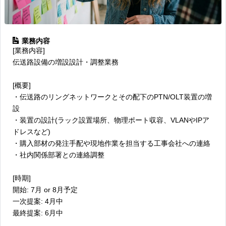
業務内容
[業務内容]
伝送路設備の増設設計・調整業務
[概要]
・伝送路のリングネットワークとその配下のPTN/OLT装置の増
設
・装置の設計(ラック設置場所、物理ポート収容、VLANやIPア
ドレスなど)
・購入部材の発注手配や現地作業を担当する工事会社への連絡
・社内関係部署との連絡調整
[時期]
開始: 7月 or 8月予定
一次提案: 4月中
最終提案: 6月中