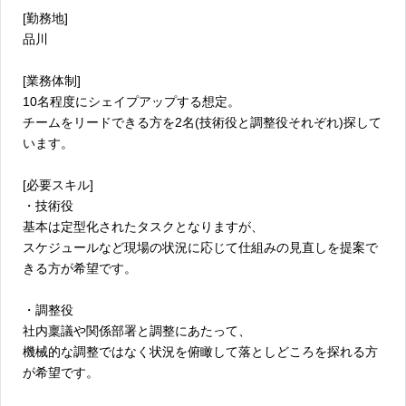
[勤務地]
品川
[業務体制]
10名程度にシェイプアップする想定。
チームをリードできる方を2名(技術役と調整役それぞれ)探して
います。
[必要スキル]
・技術役
基本は定型化されたタスクとなりますが、
スケジュールなど現場の状況に応じて仕組みの見直しを提案で
きる方が希望です。
・調整役
社内稟議や関係部署と調整にあたって、
機械的な調整ではなく状況を俯瞰して落としどころを探れる方
が希望です。