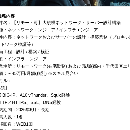
業務内容
案件名：【リモート可】大規模ネットワーク・サーバー設計構築
種：ネットワークエンジニア / インフラエンジニア
案件内容：ネットワークおよびサーバーの設計・構築業務（プロキシ設
ットワーク検証等）
当工程：設計 / 構築 / 検証
役割：インフラエンジニア
業場所：リモートワーク(在宅勤務) および 現場(都内・千代田区エ
価：～45万円/月額(税別) ※スキル見合い
キル：
必須】
 BIG-IP、A10 vThunder、Squid経験
TTP／HTTPS、SSL、DNS経験
約期間：2026年6月～長期
集人数：1名
談回数：WEB1回