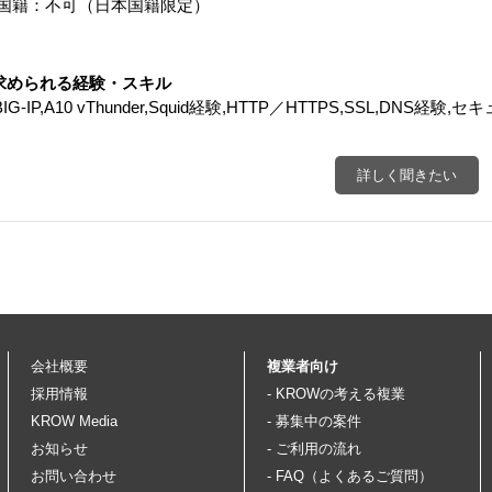
外国籍：不可（日本国籍限定）
求められる経験・スキル
 BIG-IP,A10 vThunder,Squid経験,HTTP／HTTPS,SSL,DNS
詳しく聞きたい
会社概要
複業者向け
採用情報
- KROWの考える複業
KROW Media
- 募集中の案件
お知らせ
- ご利用の流れ
お問い合わせ
- FAQ（よくあるご質問）