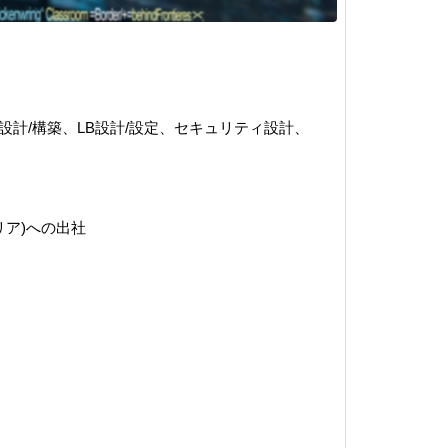
計/構築、LB設計/設定、セキュリティ設計、
リア)への出社