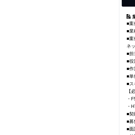
■
■業
■
ネ
■担
■
■作
■単
■ス
【
・F5
・H
■契
■募
■面