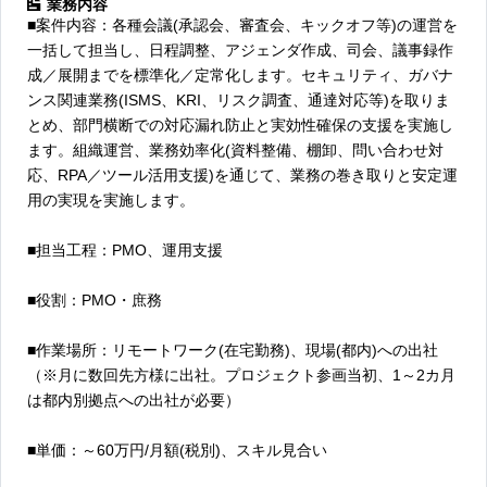
業務内容
■案件内容：各種会議(承認会、審査会、キックオフ等)の運営を
一括して担当し、日程調整、アジェンダ作成、司会、議事録作
成／展開までを標準化／定常化します。セキュリティ、ガバナ
ンス関連業務(ISMS、KRI、リスク調査、通達対応等)を取りま
とめ、部門横断での対応漏れ防止と実効性確保の支援を実施し
ます。組織運営、業務効率化(資料整備、棚卸、問い合わせ対
応、RPA／ツール活用支援)を通じて、業務の巻き取りと安定運
用の実現を実施します。
■担当工程：PMO、運用支援
■役割：PMO・庶務
■作業場所：リモートワーク(在宅勤務)、現場(都内)への出社
（※月に数回先方様に出社。プロジェクト参画当初、1～2カ月
は都内別拠点への出社が必要）
■単価：～60万円/月額(税別)、スキル見合い