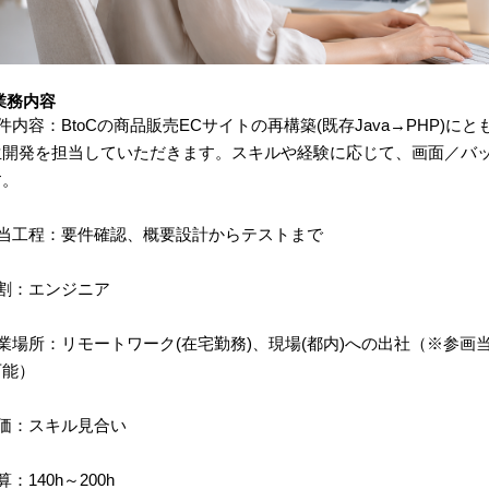
業務内容
件内容：BtoCの商品販売ECサイトの再構築(既存Java→PHP
生開発を担当していただきます。スキルや経験に応じて、画面／バ
す。
担当工程：要件確認、概要設計からテストまで
役割：エンジニア
業場所：リモートワーク(在宅勤務)、現場(都内)への出社（※参
可能）
単価：スキル見合い
算：140h～200h