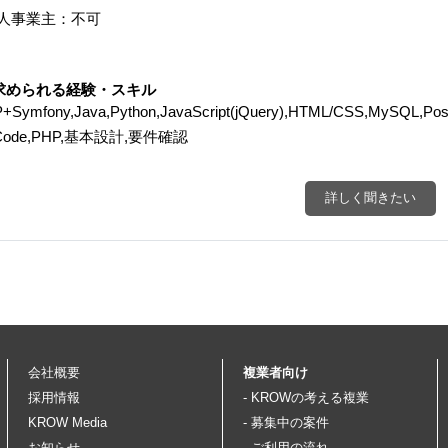
個人事業主：不可
求められる経験・スキル
+Symfony,Java,Python,JavaScript(jQuery),HTML/CSS,MyS
Code,PHP,基本設計,要件確認
詳しく聞きたい
会社概要
複業者向け
採用情報
- KROWの考える複業
KROW Media
- 募集中の案件
お知らせ
- ご利用の流れ