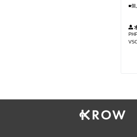
■
PHP
VS