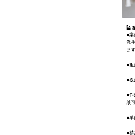
■案
派
ま
■
■
■作
談
■
■精