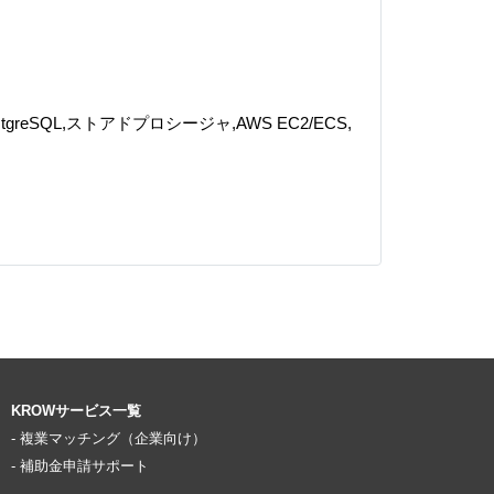
QL,PostgreSQL,ストアドプロシージャ,AWS EC2/ECS,
KROWサービス一覧
- 複業マッチング（企業向け）
- 補助金申請サポート