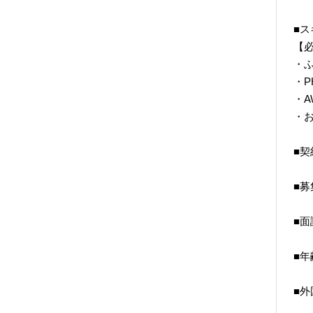
■ス
【
・
・P
・
・
■契
■募
■面
■年
■外