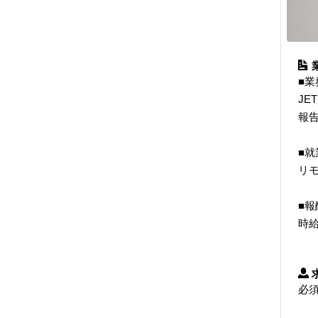
■業
J
報
■就
リ
■報
時給
必