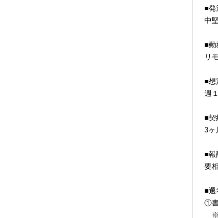
■発
中
■勤
リ
■想
週
■契
3ヶ
■報
要
■選
①
※