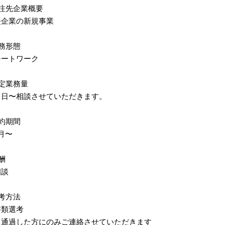
注先企業概要
堅企業の新規事業
務形態
モートワーク
定業務量
１日〜相談させていただきます。
約期間
月〜
酬
相談
考方法
書類選考
通過した方にのみご連絡させていただきます