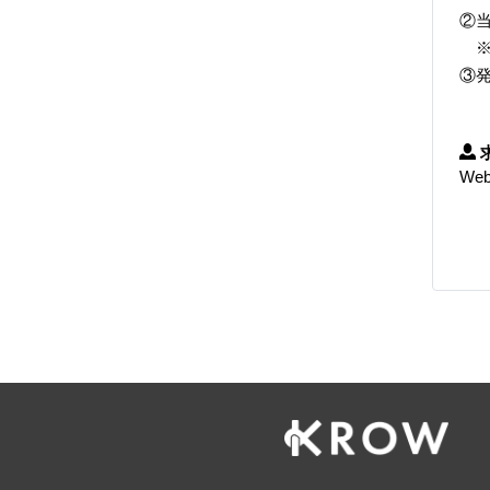
②当
※
③発
We