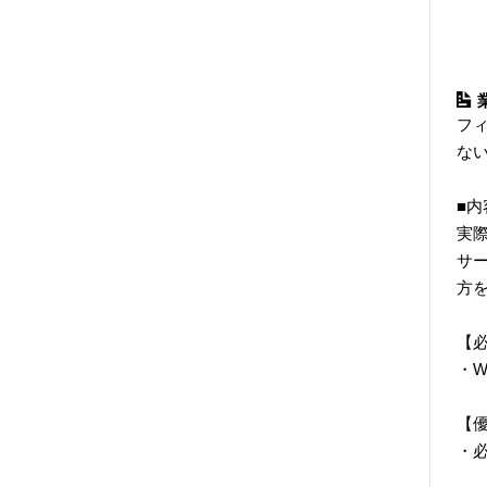
フ
ない
■内
実
サ
方
【
・W
【
・