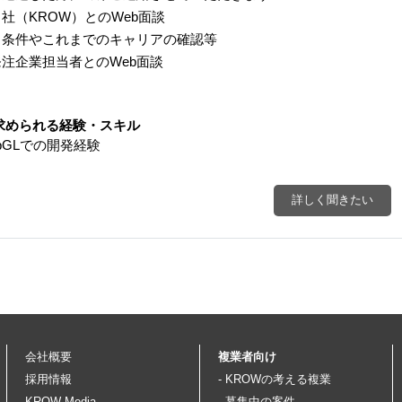
社（KROW）とのWeb面談
条件やこれまでのキャリアの確認等
注企業担当者とのWeb面談
求められる経験・スキル
bGLでの開発経験
詳しく聞きたい
会社概要
複業者向け
採用情報
- KROWの考える複業
KROW Media
- 募集中の案件