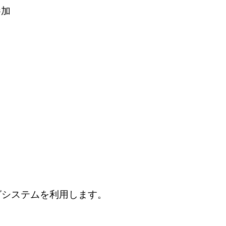
参加
オンライン課題報告会 日程
オンライン課題報告会 開催方法
グシステムを利用します。
継続実践塾 料金