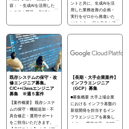
ントと共に、生成AIを活
容： ・生成AIを活用した
用した業務改善の企画・
システム開発 ・RAGやエ
実行をゼロから推進いた
ージェント周りの構成検
だきます。 何を作るか決
討・設計 ・Webアプリケ
まっていないフェーズか
ーション開発 ■必須スキ
ら、アイデア出し、環境
ル： ・Webアプリケーシ
構築（AWS）、デモ作成
ョン等のシステム開発経
まで幅広く対応していた
験 ・生成AI周りの基本的
だきます。 ■業務内容 生
な知見（Amazon
成AIを活用した業務改善
Bedrock、Bedrockナレッ
の企画・実施 AWS上での
ジベースやエージェント
環境構築、PoCやデモの
既存システムの保守・改
【長期・大手企業案件】
など...
修エンジニア募集。
作成 顧客との調整や提
インフラエンジニア
C/C++/Javaエンジニア
（GCP）募集
案...
募集 ※週５案件
■募集概要 大手上場企業
【案件概要】 既存システ
における インフラ基盤の
ムの保守・機能追加・不
新規開発を担当するイン
具合修正・運用サポート
フラエンジニアを募集し
をご担当いただきます。
ます。 ■業務内容 - GCP