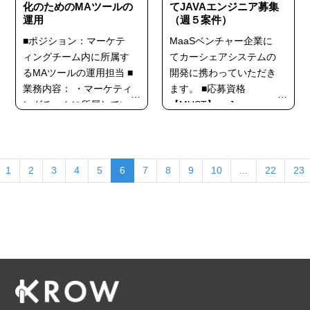
注企業の担当者の人柄が
化のためのMAツールの
がよく、提案を受け入れ
てJAVAエンジニア募集
運用
（週５案件）
よく、...
てもら...
■ポジション：マーケテ
MaaSベンチャー企業に
ィングチーム内に所属す
てカーシェアシステムの
るMAツールの運用担当 ■
開発に携わっていただき
業務内容： ・マーケティ
ます。 ■応募資格
ングチームに所属してい
【MUST】 ・Java
ただきます。 ・課長（プ
(Spring Framework) を使
レイングマネジャー）の
用した商用の Web アプ
配下で2～3名程度の体制
リケーション開発 5年以
です。 ・会員向けの
上 ・MySQL または
1
2
3
4
5
6
7
8
9
10
...
22
23
CRM強化のために、最近
PostgreSQL、Oracle な
MAツール（Braze）を導
どの RDBMS を利用した
入しました。 これまで
商用 DB 設計・開発経験
はプロパー社員が片手間
5年以上 ・上記または上
でしかできておらず、本
記に関連するアプリケー
格運用を...
ションフレームワーク
を...