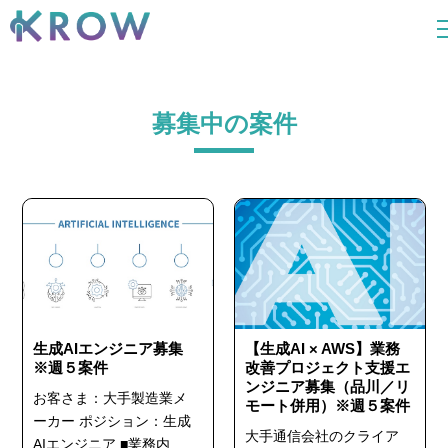
募集中の案件
生成AIエンジニア募集
【生成AI × AWS】業務
※週５案件
改善プロジェクト支援エ
ンジニア募集（品川／リ
お客さま：大手製造業メ
モート併用）※週５案件
ーカー ポジション：生成
大手通信会社のクライア
AIエンジニア ■業務内