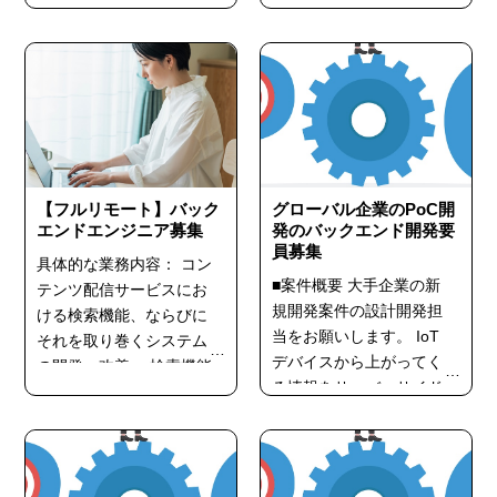
【必須スキル】 クライア
を活用した新規インフラ
ント／サーバ両対応（C /
基盤の設計・構築（アー
C++ / Java） 【歓迎スキ
キテクトとしてサービス
ル】 バージョン管理ツー
選定・インフラ構築） -
ル（Git／SVN）使用経験
エンジニアチームと連携
Git・構成管理経験 Linux
しながら、最適なインフ
環境でのWebアプリ開発
ラ環境の構築・運用 ■必
（Java、JSP、JS） マル
須スキル（MUST) - イン
チタスクを柔軟にこなせ
【フルリモート】バック
フラ構築エンジニ...
グローバル企業のPoC開
る方 チームで...
エンドエンジニア募集
発のバックエンド開発要
員募集
具体的な業務内容： コン
■案件概要 大手企業の新
テンツ配信サービスにお
規開発案件の設計開発担
ける検索機能、ならびに
当をお願いします。 IoT
それを取り巻くシステム
デバイスから上がってく
の開発・改善 ・検索機能
る情報をサーバーサイド
のバックエンドAPIの開
で処理し、エンドユーザ
発 ・セキュリティ強化の
ーや事業者管理サイドで
ための改善・開発 必須ス
最適に活用できるような
キル： ※すべて必須 ・
サービスを検討しており
JAVA、またはPythonを用