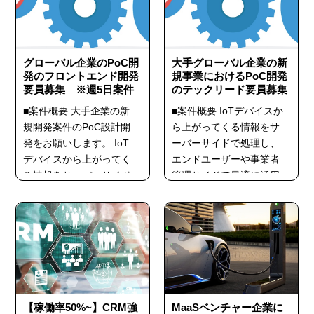
ます。 このサーバーサイ
いたソフトウェア開発経
ドの設計構築をお願いし
験3年以上 ・Webアプリ
ます。 発注企業の担当者
ケーションのバックエン
の人柄がよく、提案を受
ド（API、バッチ処理
グローバル企業のPoC開
大手グローバル企業の新
発のフロントエンド開発
け入れてもらえる環境な
規事業におけるPoC開発
等）...
要員募集 ※週5日案件
のテックリード要員募集
のでや...
■案件概要 大手企業の新
■案件概要 IoTデバイスか
規開発案件のPoC設計開
ら上がってくる情報をサ
発をお願いします。 IoT
ーバーサイドで処理し、
デバイスから上がってく
エンドユーザーや事業者
る情報をサーバーサイド
管理サイドで最適に活用
で処理し、エンドユーザ
できるようなサービスを
ーや事業者管理サイドで
検討しております。 この
最適に活用できるような
サーバーサイドの設計構
サービスを検討しており
築、エンドユーザー、事
ます。 このエンドユーザ
業者管理サイドへのフロ
ー、事業者管理サイドへ
ント開発におけるテック
のフロントエンドの設計
リードをお願いします。
構築をお願いします。 発
発注企業の担当者の人柄
【稼働率50%~】CRM強
MaaSベンチャー企業に