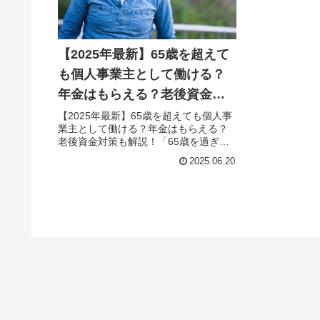
【2025年最新】65歳を超えて
も個人事業主として働ける？
年金はもらえる？老後資金対
策も解説！
【2025年最新】65歳を超えても個人事
業主として働ける？年金はもらえる？
老後資金対策も解説！「65歳を過ぎて
も働き続けたい。でも、年金は減らさ
2025.06.20
れるの？本当にもらえるの？」そんな
疑問をお持ちではありませんか？フリ
ーランスや個人事業主として働...