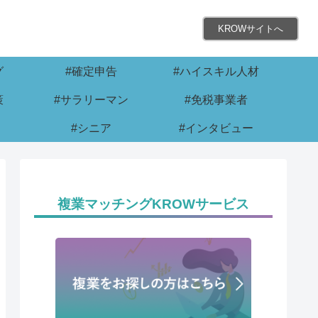
KROWサイトへ
グ
#確定申告
#ハイスキル人材
策
#サラリーマン
#免税事業者
#シニア
#インタビュー
複業マッチングKROWサービス