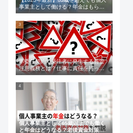
事業主として働ける？年金はもらえ
る？老後資金対策も解説！
準委任契約で受注者に発生する善管
注意義務とは？仕事に責任を持って
トラブルを未然に防ごう！
個人事業主として65歳以上でも働く
と年金はどうなる？老後資金対策も