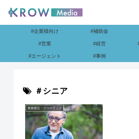
#企業様向け
#補助金
#営業
#経営
#エージェント
#事例
＃シニア
業務委託・フリーランス