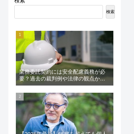
検索
検索
業務委託契約には安全配慮義務が必
要？過去の裁判例や法律の観点から
解説します！
【2025年最新】65歳を超えても個人