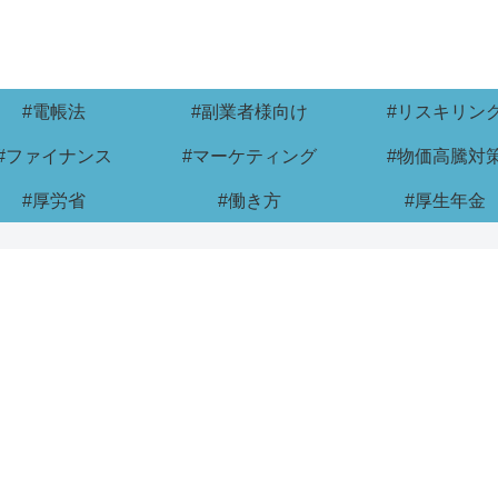
#電帳法
#副業者様向け
#リスキリン
#ファイナンス
#マーケティング
#物価高騰対
#厚労省
#働き方
#厚生年金