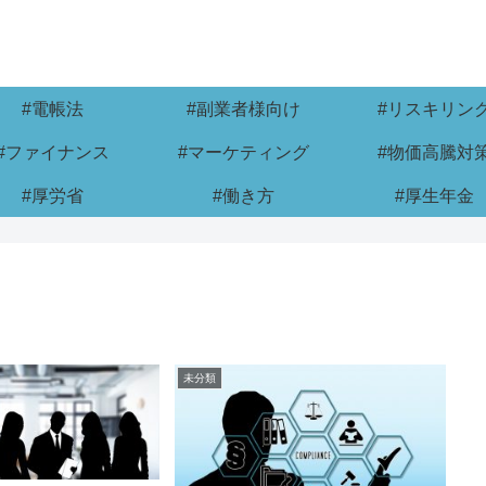
#電帳法
#副業者様向け
#リスキリン
#ファイナンス
#マーケティング
#物価高騰対
#厚労省
#働き方
#厚生年金
未分類