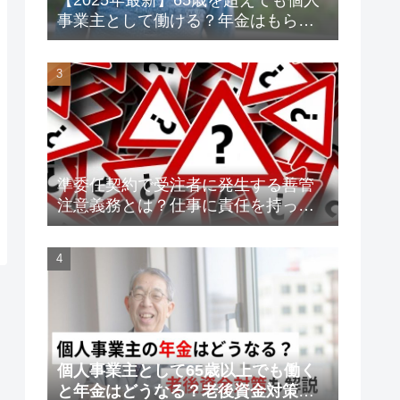
事業主として働ける？年金はもらえ
る？老後資金対策も解説！
準委任契約で受注者に発生する善管
注意義務とは？仕事に責任を持って
トラブルを未然に防ごう！
個人事業主として65歳以上でも働く
と年金はどうなる？老後資金対策も