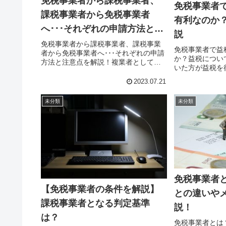
免税事業者から課税事業者、
免税事業者
課税事業者から免税事業者
有利なのか
へ･･･それぞれの申請方法と注
説
意点を解説！
免税事業者から課税事業者、課税事業
免税事業者で益
者から免税事業者へ･･･それぞれの申請
か？益税につい
方法と注意点を解説！複業者として活
いた方が益税を
動していく上で、これまで免税事業者
か？」「これか
だった事業者が課税事業者になる、あ
2023.07.21
税について知り
るいはその逆で課税事業者が免税事業
をお持ちの方も
者となる、といった状況が発生する...
未分類
未分類
いでしょうか。
者が得...
免税事業者
【免税事業者の条件を解説】
との違いや
課税事業者となる判定基準
説！
は？
免税事業者とは