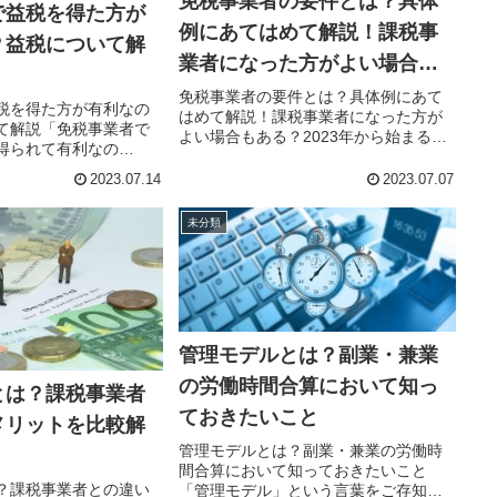
免税事業者の要件とは？具体
で益税を得た方が
例にあてはめて解説！課税事
？益税について解
業者になった方がよい場合も
ある？
免税事業者の要件とは？具体例にあて
税を得た方が有利なの
はめて解説！課税事業者になった方が
て解説「免税事業者で
よい場合もある？2023年から始まるイ
得られて有利なの
ンボイス制度により、免税事業者で居
ら事業を始めるので益
続けるべきか迷っている、あるいは免
2023.07.14
2023.07.07
たい」このような疑問
税事業者の知識に自信がなく、自分は
いらっしゃるのではな
どうすべきか迷っている複業者の方...
未分類
この記事では免税事業
管理モデルとは？副業・兼業
の労働時間合算において知っ
とは？課税事業者
ておきたいこと
メリットを比較解
管理モデルとは？副業・兼業の労働時
間合算において知っておきたいこと
？課税事業者との違い
「管理モデル」という言葉をご存知で