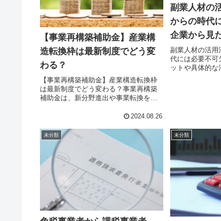
副業人材の
からの時代
企業から見
【事業再構築補助金】産業構
的な活用法
副業人材の活用
造転換枠は最新制度でどう変
代には必要不可
わる？
ットや具体的な
2018年、厚労
【事業再構築補助金】産業構造転換枠
副業禁止の規定
は最新制度でどう変わる？事業再構築
「副業・兼業の
補助金は、新分野進出や事業転換を目
イン」を作成しま
指す中小企業等を支援する制度です。
制度内では、成長促進やコロナ回復な
2024.08.26
ど、複数の枠が設けられています。
2021年3月に始まって以来、公募のた...
未分類
未分類