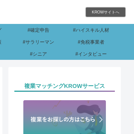
KROWサイトへ
グ
#確定申告
#ハイスキル人材
策
#サラリーマン
#免税事業者
#シニア
#インタビュー
複業マッチングKROWサービス