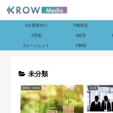
#企業様向け
#補助金
#営業
#経営
#エージェント
#事例
未分類
補助金・助成金
未分類