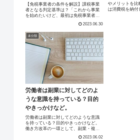
やメリットを比
【免税事業者の条件を解説】課税事業
は消費税を納付
者となる判定基準は？「これから事業
「開業後しばら
を始めたいけど、最初は免税事業者と
なるの？」消費
なるのか」「免税事業者として事業を
2023.06.30
ような疑問をお
始めたものの、いつから課税対象とな
か。この記事で
るのか」消費税の納付について、この
未分類
うな...
ような疑問を持たれる方もいらっしゃ
る...
労働者は副業に対してどのよ
うな意識を持っている？目的
やきっかけなど。
労働者は副業に対してどのような意識
を持っている？目的やきっかけなど。
働き方改革の一環として、副業・複業
推進の動きも活発になり、副業という
2023.06.02
働き方が徐々に浸透してきたイメージ