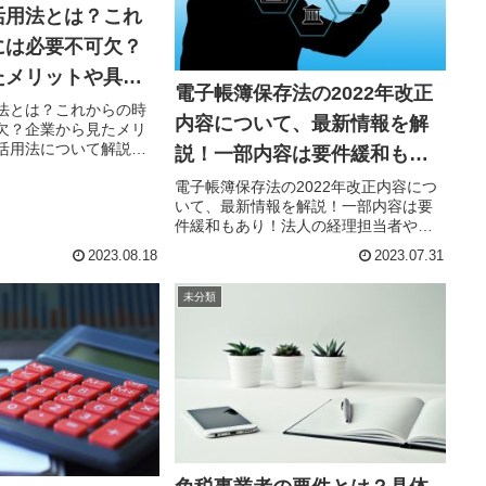
活用法とは？これ
には必要不可欠？
たメリットや具体
電子帳簿保存法の2022年改正
について解説！
法とは？これからの時
内容について、最新情報を解
欠？企業から見たメリ
活用法について解説！
説！一部内容は要件緩和もあ
省はモデル就業規則にて
り！
電子帳簿保存法の2022年改正内容につ
を削除するとともに、
いて、最新情報を解説！一部内容は要
促進に関するガイドラ
件緩和もあり！法人の経理担当者や個
した。これらの流...
人事業主の皆さんが、インボイス制度
2023.08.18
2023.07.31
と並び、ここ数年で最も注目している
法改正といえば、2022年から施行され
未分類
た改正版の電子帳簿保存法です...