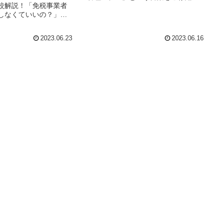
較解説！「免税事業者
しょうか？企業が管理モデルを導入す
しなくていいの？」
ることにより、今まで労働者が副業し
くは免税事業者扱いに
ている際に必要だった労働時間の計算
税納付について、この
をなくすことが可能になります。そこ
2023.06.23
2023.06.16
持ちではないでしょう
でこ...
は免税事業者がどのよ