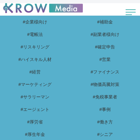
#企業様向け
#補助金
#電帳法
#副業者様向け
#リスキリング
#確定申告
#ハイスキル人材
#営業
#経営
#ファイナンス
#マーケティング
#物価高騰対策
#サラリーマン
#免税事業者
#エージェント
#事例
#厚労省
#働き方
#厚生年金
#シニア