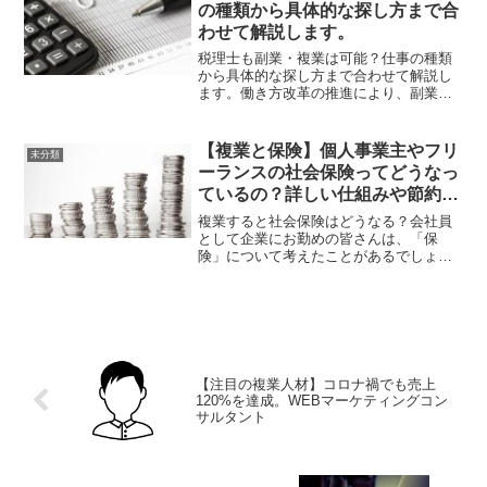
度とは、消費税の処理や納付...
の種類から具体的な探し方まで合
わせて解説します。
税理士も副業・複業は可能？仕事の種類
から具体的な探し方まで合わせて解説し
ます。働き方改革の推進により、副業や
複業という働き方が一般化しつつあり、
税理士においても活動している人も増え
てきています。本記事では、税理士の副
【複業と保険】個人事業主やフリ
未分類
業・複業の種類から具体的...
ーランスの社会保険ってどうなっ
ているの？詳しい仕組みや節約の
方法を解説！
複業すると社会保険はどうなる？会社員
として企業にお勤めの皆さんは、「保
険」について考えたことがあるでしょう
か。毎月の給料から医療保険、年金な
ど、自動で天引きされていくので、そこ
まで気にしたことがない方も多いでしょ
う。しかし、複業で収入が発生...
【注目の複業人材】コロナ禍でも売上
120%を達成。WEBマーケティングコン
サルタント