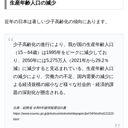
生産年齢人口の減少
近年の日本は著しい少子高齢化の傾向にあります。
少子高齢化の進行により、我が国の生産年齢人口
（15～64歳）は1995年をピークに減少してお
り、2050年には5,275万人（2021年から29.2％
減）に減少すると見込まれている。生産年齢人口
の減少により、労働力の不足、国内需要の減少に
よる経済規模の縮小など様々な社会的・経済的課
題の深刻化が懸念される。
出典：総務省 令和4年版情報通信白書
https://www.soumu.go.jp/johotsusintokei/whitepaper/ja/r04/html/nd121110.
html