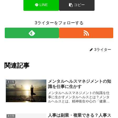
LINE
コピー
3ライターをフォローする
3ライター
関連記事
メンタルヘルスマネジメントの知
未分類
識を仕事に生かす
メンタルヘルスマネジメントの知識を仕
事に生かすメンタルヘルスとは？メンタ
ルヘルスとは、精神衛生や心の「健康」
のことです。具体的には、精神的な疲労
やストレスを減らして、うつ病などの精
神疾患の予防や早期治療による改善によ
人事は副業・複業できる？人事ス
未分類