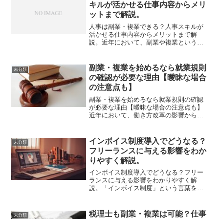
って良い心の状態を指しま...
キルが活かせる仕事内容からメリ
ットまで解説。
人事は副業・複業できる？人事スキルが
活かせる仕事内容からメリットまで解
説。近年において、副業や複業という働
き方が浸透しつつありますが、人事担当
者も例外ではありません。人事に関する
悩みを持つ企業は数多く存在しており、
副業・複業を始めるなら就業規則
未分類
人事経験者は副業・複業人材...
の確認が必要な理由【曖昧な場合
の注意点も】
副業・複業を始めるなら就業規則の確認
が必要な理由【曖昧な場合の注意点も】
近年において、働き方改革の影響から副
業や複業を解禁する会社が増えてきてい
ます。そのため、副業や複業を始めてみ
たいと考えている方も多いのではないで
インボイス制度導入でどうなる？
未分類
しょうか？しかし、副業や...
フリーランスに与える影響をわか
りやすく解説。
インボイス制度導入でどうなる？フリー
ランスに与える影響をわかりやすく解
説。「インボイス制度」という言葉をご
存知でしょうか？ここ最近では、インボ
イス制度という言葉をよく耳にする機会
も増えたように感じます。インボイス制
税理士も副業・複業は可能？仕事
未分類