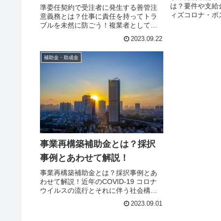
に防ごう！
は？要件や支給
準委任契約で受注者に発生する善管注
ィズコロナ・ポ
意義務とは？仕事に責任を持ってトラ
えて、社会情勢
ブルを未然に防ごう！複業者として活
います。この変
動していくと、準委任契約をはじめと
2023.09.22
変革が求められ
する業務委託契約を締結する場合があ
りません。政府
るでしょう。本記事では、準委任契約
補助金・助成金
った...
を締結した際に受注者に課せられる善
管...
事業再構築補助金とは？採択
事例とあわせて解説！
事業再構築補助金とは？採択事例とあ
わせて解説！近年のCOVID-19 コロナ
ウイルスの流行とそれに伴う社会構造
の変化は、多数の企業に少なからぬ変
2023.09.01
化を与えました。新しい社会や生活様
式の到来で、多額の利益を得て躍進し