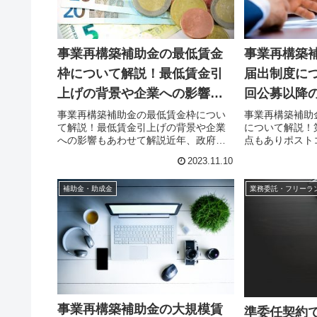
事業再構築補助金の最低賃金
事業再構築
枠について解説！最低賃金引
届出制度につ
上げの背景や企業への影響も
回公募以降
あわせて解説
事業再構築補助金の最低賃金枠につい
事業再構築補助
て解説！最低賃金引上げの背景や企業
について解説！
への影響もあわせて解説近年、政府は
点もありポスト
労働者の賃上げを目指し、さまざまな
の時代を経て、
2023.11.10
取り組みを行っています。その一環で
援するため、こ
コロナ禍の時勢にスタートした事業再
金が何度も公募
補助金・助成金
業務委託・フリーラ
構築補助金の一部として、最低賃金の
認められれば支援
引...
事業再構築補助金の大規模賃
準委任契約