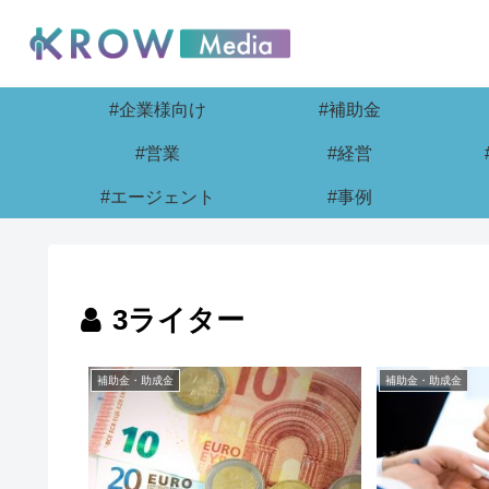
#企業様向け
#補助金
#営業
#経営
#エージェント
#事例
3ライター
補助金・助成金
補助金・助成金