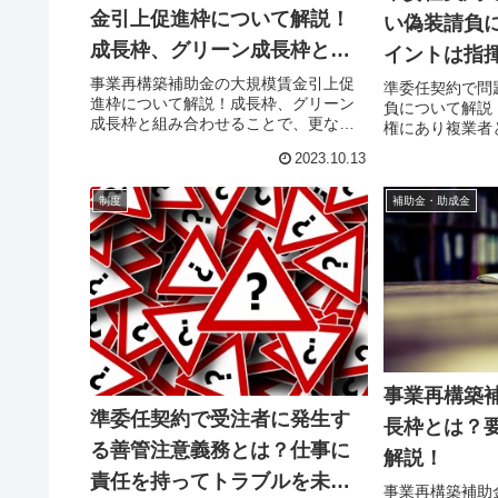
金引上促進枠について解説！
い偽装請負
成長枠、グリーン成長枠と組
イントは指
み合わせることで、更なる補
事業再構築補助金の大規模賃金引上促
準委任契約で問
進枠について解説！成長枠、グリーン
負について解説
助が期待できる可能性も！
成長枠と組み合わせることで、更なる
権にあり複業者
補助が期待できる可能性も！近年、中
と、様々な雇用
2023.10.13
小規模～中規模企業の支援を目的とし
えられるでしょ
て、政府による事業再構築補助金制度
約などの業務委
が複数回公募されています。最近の公
制度
補助金・助成金
況によっては偽
募...
働者...
事業再構築
準委任契約で受注者に発生す
長枠とは？
る善管注意義務とは？仕事に
解説！
責任を持ってトラブルを未然
事業再構築補助