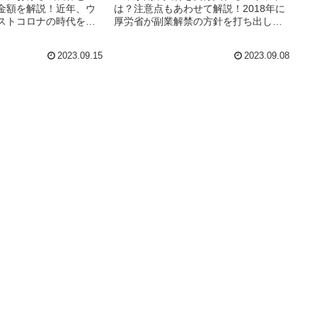
金額を解説！近年、ウ
は？注意点もあわせて解説！2018年に
ストコロナの時代を迎
厚労省が副業解禁の方針を打ち出し、
に大きな変化が生じて
少しずつではありますが、副業人材と
化により、事業内容の
副業人材を活用する企業の数は増えて
2023.09.15
2023.09.08
ている企業は少なくあ
きています。この記事では、企業が副
はこの状況下で思い切
業人材を受け入れるメリットや、受...