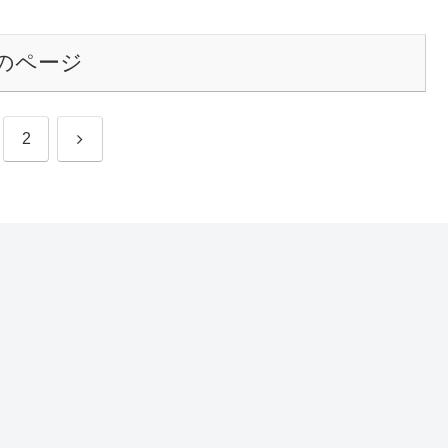
のページ
次
2
へ