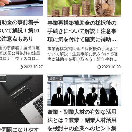
補助金の事前着手
事業再構築補助金の採択後の
いて解説！第10
手続きについて解説！注意事
の注意点もあり
項に気を付けて確実に補助金
を受け取ろう！
金の事前着手届出制度
事業再構築補助金の採択後の手続きに
第10回公募以降の注意
ついて解説！注意事項に気を付けて確
コロナ・ウィズコロナ
実に補助金を受け取ろう！近年複数回
苦境にあえぐ企業を支
に渡り、事業再構築補助金の公募が行
2023.10.27
2023.10.20
の数年事業再構築補助
われています。補助金を求める事業者
されています。申請が
の多くは入念な準備のもと、申請を行
ンス
企業向け
を受けられる一方、...
うことでしょう。申請後、希望通り補
助...
兼業・副業人材の有効な活用
法とは？兼業・副業人材活用
を検討中の企業へのヒント集
で問題になりやす