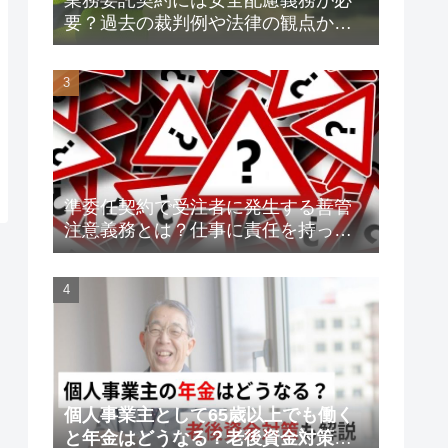
要？過去の裁判例や法律の観点から
解説します！
準委任契約で受注者に発生する善管
注意義務とは？仕事に責任を持って
トラブルを未然に防ごう！
個人事業主として65歳以上でも働く
と年金はどうなる？老後資金対策も