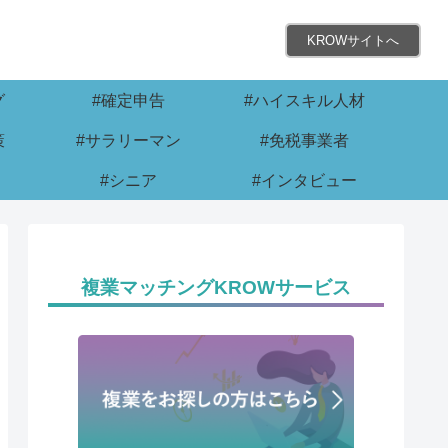
KROWサイトへ
グ
#確定申告
#ハイスキル人材
策
#サラリーマン
#免税事業者
#シニア
#インタビュー
複業マッチングKROWサービス