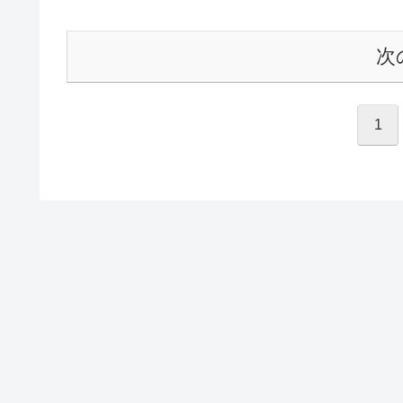
た企業がある一方で、多くの企...
次
1