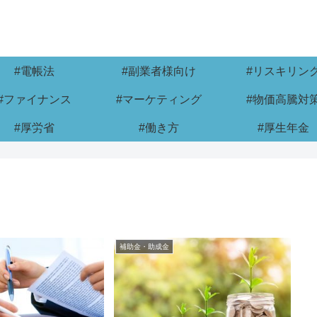
#電帳法
#副業者様向け
#リスキリン
#ファイナンス
#マーケティング
#物価高騰対
#厚労省
#働き方
#厚生年金
補助金・助成金