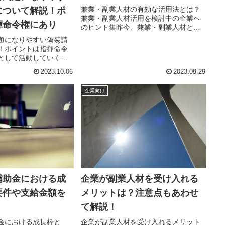
兼業・副業人材の有効な活用法とは？
について解説！ポ
兼業・副業人材活用を検討中の企業へ
揮命令権にあり
のヒント集昨今、兼業・副業人材と、
これらの人材を活用している企業が少
題になりやすい偽装請
しずつ増えてきています。この記事で
！ポイントは指揮命令
は、兼業・副業人材の活用を検討して
として活動していく
いる企業向けに、経済産業省関東経済
形態で働くケースが考
2023.10.06
2023.09.29
局...
う。しかし、準委任契
託を受注する場合、状
企業向け
装請負と判断され、労
補助金における成
企業が副業人材を受け入れる
要件や支給金額を
メリットは？注意点もあわせ
て解説！
金における成長枠と
企業が副業人材を受け入れるメリット