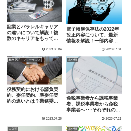
副業とパラレルキャリア
電子帳簿保存法の2022年
の違いについて解説！複
改正内容について、最新
数のキャリアをもって自
情報を解説！一部内容は
己実現を目指そう
要件緩和もあり！
2023.08.04
2023.07.31
業務委託・フリーランス
未分類
役務契約における請負契
約、委任契約、準委任契
免税事業者から課税事業
約の違いとは？業務委託
者、課税事業者から免税
契約もあわせて解説！
事業者へ･･･それぞれの申
請方法と注意点を解説！
2023.07.28
2023.07.21
未分類
未分類