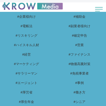
#企業様向け
#補助金
#電帳法
#副業者様向け
#リスキリング
#確定申告
#ハイスキル人材
#営業
#経営
#ファイナンス
#マーケティング
#物価高騰対策
#サラリーマン
#免税事業者
#エージェント
#事例
#厚労省
#働き方
#厚生年金
#シニア