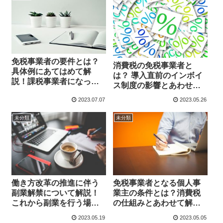
免税事業者の要件とは？
消費税の免税事業者と
具体例にあてはめて解
は？ 導入直前のインボイ
説！課税事業者になった
ス制度の影響とあわせて
方がよい場合もある？
解説
2023.07.07
2023.05.26
未分類
未分類
働き方改革の推進に伴う
免税事業者となる個人事
副業解禁について解説！
業主の条件とは？消費税
これから副業を行う場合
の仕組みとあわせて解
のメリットデメリット
説！課税事業者になった
2023.05.19
2023.05.05
は？
方が良い場合もある？