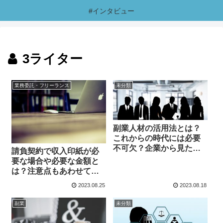
#インタビュー
3ライター
業務委託・フリーランス
未分類
副業人材の活用法とは？
これからの時代には必要
不可欠？企業から見たメ
請負契約で収入印紙が必
リットや具体的な活用法
要な場合や必要な金額と
について解説！
は？注意点もあわせて解
説！
2023.08.25
2023.08.18
副業
未分類