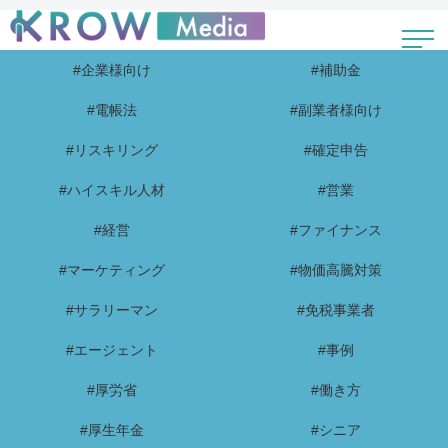
#企業様向け
#補助金
#電帳法
#副業者様向け
#リスキリング
#確定申告
#ハイスキル人材
#営業
#経営
#ファイナンス
#マーケティング
#物価高騰対策
#サラリーマン
#免税事業者
#エージェント
#事例
#厚労省
#働き方
#厚生年金
#シニア