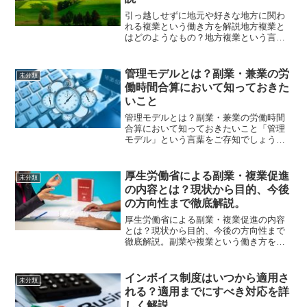
引っ越しせずに地元や好きな地方に関わ
れる複業という働き方を解説地方複業と
はどのようなもの？地方複業という言葉
を聞いたことがあるでしょうか？地方複
業とは、首都に住みながら地方企業の複
業に携わるという仕事の形のことです。
管理モデルとは？副業・兼業の労
未分類
地方における人材不足解消...
働時間合算において知っておきた
いこと
管理モデルとは？副業・兼業の労働時間
合算において知っておきたいこと「管理
モデル」という言葉をご存知でしょう
か？企業が管理モデルを導入することに
より、今まで労働者が副業している際に
必要だった労働時間の計算をなくすこと
厚生労働省による副業・複業促進
未分類
が可能になります。そこでこ...
の内容とは？現状から目的、今後
の方向性まで徹底解説。
厚生労働省による副業・複業促進の内容
とは？現状から目的、今後の方向性まで
徹底解説。副業や複業という働き方をご
存知でしょうか？近年では、厚生労働省
による副業・複業の促進が呼びかけられ
ていますが、具体的な内容やその背景を
インボイス制度はいつから適用さ
未分類
知らない方も多いのではな...
れる？適用までにすべき対応を詳
しく解説。