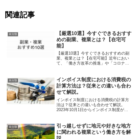
関連記事
【厳選10選】今すぐできるおすす
未分類
めの副業、複業とは？【在宅可
能】
【厳選10選】今すぐできるおすすめの副
業、複業とは？【在宅可能】近年におい
て、「働き方改革の推進」や「コロナ禍
によるリモートワーク推進」の影響もあ
り、より一層副業という働き方が注目さ
れています。そのため、「今よりも収入
インボイス制度における消費税の
未分類
を増やしたい」「家の隙...
計算方法は？従来との違いも合わ
せて解説。
インボイス制度における消費税の計算方
法は？従来との違いも合わせて解説。
2023年10月1日からインボイス制度が適
用されます。インボイス（適格請求書）
へ請求書の様式が変更されることに注目
されていますが、消費税の算出方法の考
引っ越しせずに地元や好きな地方
未分類
え方も変わります。企...
に関われる複業という働き方を解
説