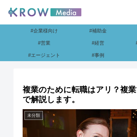
#企業様向け
#補助金
#営業
#経営
#エージェント
#事例
複業のために転職はアリ？複業
で解説します。
未分類