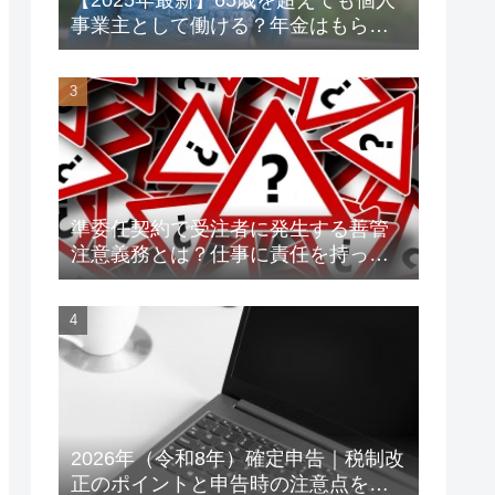
事業主として働ける？年金はもらえ
る？老後資金対策も解説！
準委任契約で受注者に発生する善管
注意義務とは？仕事に責任を持って
トラブルを未然に防ごう！
2026年（令和8年）確定申告｜税制改
正のポイントと申告時の注意点をわ