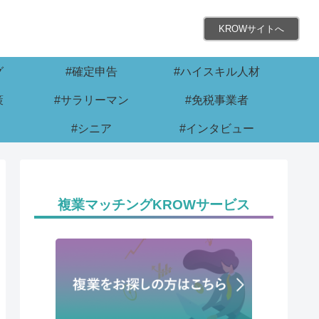
KROWサイトへ
グ
#確定申告
#ハイスキル人材
策
#サラリーマン
#免税事業者
#シニア
#インタビュー
複業マッチングKROWサービス