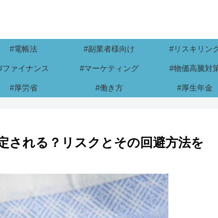
#電帳法
#副業者様向け
#リスキリン
#ファイナンス
#マーケティング
#物価高騰対
#厚労省
#働き方
#厚生年金
定される？リスクとその回避方法を