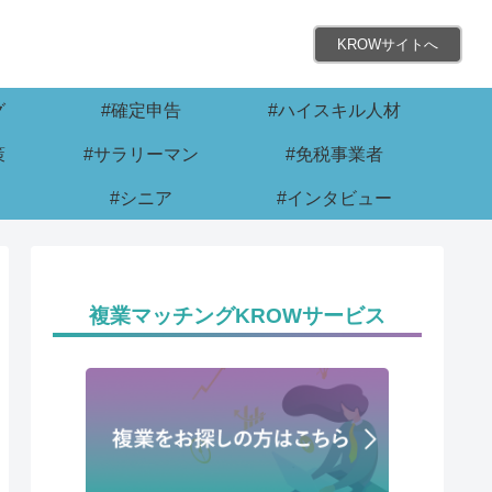
KROWサイトへ
グ
#確定申告
#ハイスキル人材
策
#サラリーマン
#免税事業者
#シニア
#インタビュー
複業マッチングKROWサービス