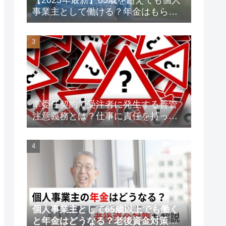
事業主として働ける？年金はもらえ
る？老後資金対策も解説！
準委任契約で受注者に発生する善管
注意義務とは？仕事に責任を持って
トラブルを未然に防ごう！
個人事業主として65歳以上でも働く
と年金はどうなる？老後資金対策も