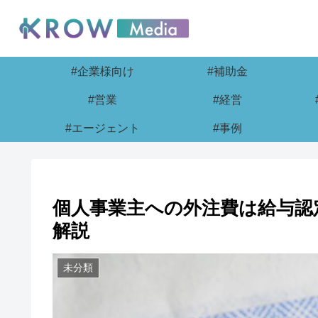
#企業様向け
#補助金
#営業
#経営
#エージェント
#事例
個人事業主への外注費は給与認
解説
未分類