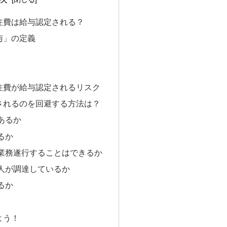
注費は給与認定される？
与」の定義
注費が給与認定されるリスク
されるのを回避する方法は？
あるか
るか
業務遂行することはできるか
人が調達しているか
るか
よう！