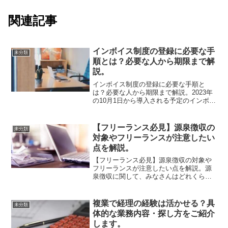
関連記事
インボイス制度の登録に必要な手
未分類
順とは？必要な人から期限まで解
説。
インボイス制度の登録に必要な手順と
は？必要な人から期限まで解説。2023年
の10月1日から導入される予定のインボイ
ス制度ですが、インボイス制度が始まっ
てすぐに自身にも適用させるためには申
請の期限が設けられていることをご存知
【フリーランス必見】源泉徴収の
未分類
だったでしょうか？...
対象やフリーランスが注意したい
点を解説。
【フリーランス必見】源泉徴収の対象や
フリーランスが注意したい点を解説。源
泉徴収に関して、みなさんはどれくらい
理解できていますか？実は、源泉徴収は
サラリーマンだけでなく、フリーランス
や個人事業主の方も源泉徴収の対象にな
複業で経理の経験は活かせる？具
未分類
る場合があります。そのた...
体的な業務内容・探し方をご紹介
します。