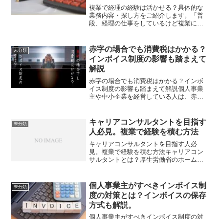
複業で経理の経験は活かせる？具体的な
業務内容・探し方をご紹介します。「普
段、経理の仕事をしているけど複業に活
かせるの？」「経理の経験を活かした複
業って、具体的にどんな業務がある
の？」結論、経理の経験は複業にも活か
赤字の場合でも消費税はかかる？
未分類
すことができ、様々な方法で複...
インボイス制度の影響も踏まえて
解説
赤字の場合でも消費税はかかる？インボ
イス制度の影響も踏まえて解説個人事業
主や中小企業を経営している人は、赤字
経営の厳しい状況に立っている方が多い
かと思います。そういった状況下におい
て、少しでも節税したいと考えますよ
キャリアコンサルタントを目指す
未分類
ね。そこで、「赤字の場合、...
人必見。複業で経験を積む方法
キャリアコンサルタントを目指す人必
見。複業で経験を積む方法キャリアコン
サルタントとは？厚生労働省のホームペ
ージにおいて、キャリアコンサルタント
とは下記のように明記されています。ま
ずはじめに「キャリア」とは、過去から
個人事業主がすべきインボイス制
未分類
将来の長期にわたる職務経験...
度の対策とは？インボイスの保存
方式も解説。
個人事業主がすべきインボイス制度の対