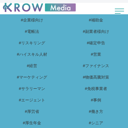
#企業様向け
#補助金
#電帳法
#副業者様向け
#リスキリング
#確定申告
#ハイスキル人材
#営業
#経営
#ファイナンス
#マーケティング
#物価高騰対策
#サラリーマン
#免税事業者
#エージェント
#事例
#厚労省
#働き方
#厚生年金
#シニア