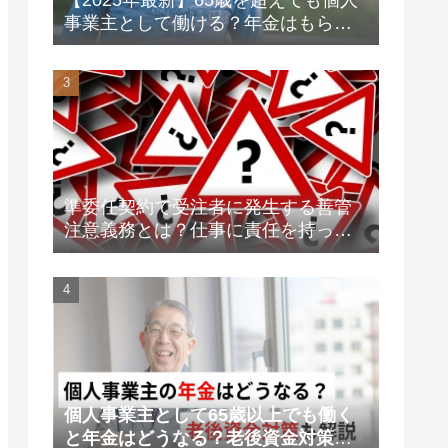
事業主として働ける？年金はもらえ
る？老後資金対策も解説！
準委任契約で受注者に発生する善管
注意義務とは？仕事に責任を持って
トラブルを未然に防ごう！
個人事業主として65歳以上でも働く
と年金はどうなる？老後資金対策も