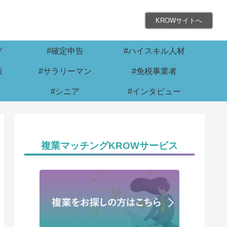
KROWサイトへ
グ
#確定申告
#ハイスキル人材
策
#サラリーマン
#免税事業者
#シニア
#インタビュー
複業マッチングKROWサービス