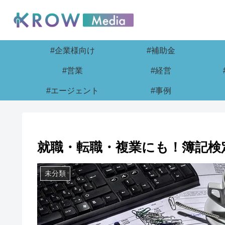
#企業様向け
#補助金
#営業
#経営
#エージェント
#事例
就職・転職・複業にも！簿記検
未分類