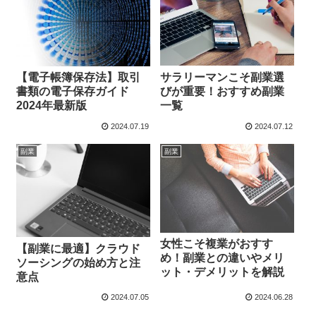
サラリーマンこそ副業選
【電子帳簿保存法】取引
びが重要！おすすめ副業
書類の電子保存ガイド
一覧
2024年最新版
2024.07.19
2024.07.12
副業
副業
女性こそ複業がおすす
【副業に最適】クラウド
め！副業との違いやメリ
ソーシングの始め方と注
ット・デメリットを解説
意点
2024.07.05
2024.06.28