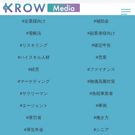
#企業様向け
#補助金
#電帳法
#副業者様向け
#リスキリング
#確定申告
#ハイスキル人材
#営業
#経営
#ファイナンス
#マーケティング
#物価高騰対策
#サラリーマン
#免税事業者
#エージェント
#事例
#厚労省
#働き方
#厚生年金
#シニア