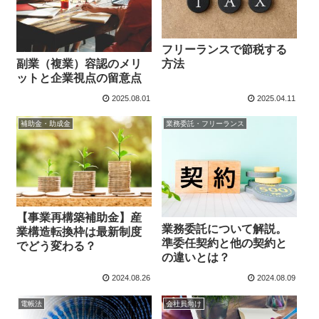
フリーランスで節税する
副業（複業）容認のメリ
方法
ットと企業視点の留意点
2025.08.01
2025.04.11
補助金・助成金
業務委託・フリーランス
【事業再構築補助金】産
業務委託について解説。
業構造転換枠は最新制度
準委任契約と他の契約と
でどう変わる？
の違いとは？
2024.08.26
2024.08.09
電帳法
会社員向け