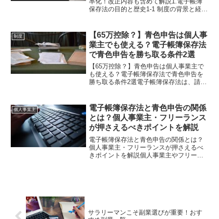
率化！改正内容も含めて解説1.電子帳簿
保存法の目的と歴史1‑1 制度の背景と経緯
電子帳簿保存法は1998年に施行され、会
計帳簿や取引書類の電子保存を可能にす
る仕組みとして発展しました。2022年の
【65万控除？】青色申告は個人事
制度
改正で、...
業主でも使える？電子帳簿保存法
で青色申告を勝ち取る条件2選
【65万控除？】青色申告は個人事業主で
も使える？電子帳簿保存法で青色申告を
勝ち取る条件2選電子帳簿保存法は、請求
書などの取引書類を紙ではなく電子デー
タとして保存できるようにする法律で
す。2024年1月から、電子取引のデータを
電子帳簿保存法と青色申告の関係
個人事業主
電子データとして...
とは？個人事業主・フリーランス
が押さえるべきポイントを解説
電子帳簿保存法と青色申告の関係とは？
個人事業主・フリーランスが押さえるべ
きポイントを解説個人事業主やフリーラ
ンスにとって、「青色申告」は節税メリ
ットの大きい制度です。一方で、近年重
要性が増しているのが「電子帳簿保存
法」への対応です。電子化が...
サラリーマンこそ副業選びが重要！おす