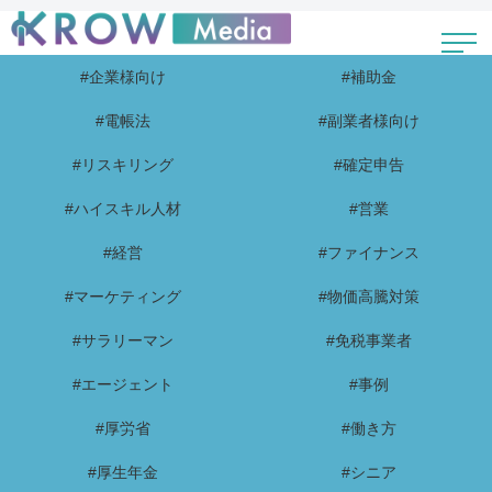
#企業様向け
#補助金
#電帳法
#副業者様向け
#リスキリング
#確定申告
#ハイスキル人材
#営業
#経営
#ファイナンス
#マーケティング
#物価高騰対策
#サラリーマン
#免税事業者
#エージェント
#事例
#厚労省
#働き方
#厚生年金
#シニア