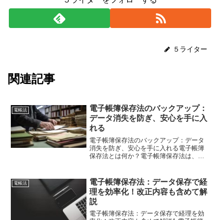
５ライター
関連記事
電子帳簿保存法のバックアップ：
電帳法
データ消失を防ぎ、安心を手に入
れる
電子帳簿保存法のバックアップ：データ
消失を防ぎ、安心を手に入れる電子帳簿
保存法とは何か？電子帳簿保存法は、経
理のデジタル化を推進し、納税者の帳簿
保存負担を軽減することを目的としてい
ます。この目的を達成するために、デジ
電子帳簿保存法：データ保存で経
電帳法
タル化への容易性の差によ...
理を効率化！改正内容も含めて解
説
電子帳簿保存法：データ保存で経理を効