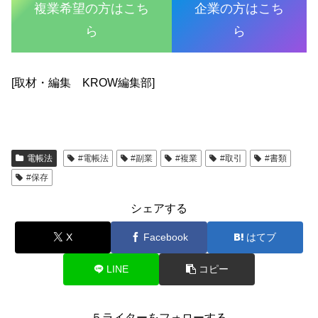
複業希望の方はこち
企業の方はこち
ら
ら
[取材・編集 KROW編集部]
電帳法
#電帳法
#副業
#複業
#取引
#書類
#保存
シェアする
X
Facebook
はてブ
LINE
コピー
５ライターをフォローする