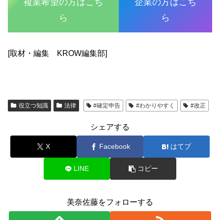
複業希望の方はこち
企業の方はこち
ら
ら
[取材・編集 KROW編集部]
役立つ知識
法律
#確定申告
#わかりやすく
#改正
シェアする
X
Facebook
はてブ
LINE
コピー
美奈佐藤をフォローする