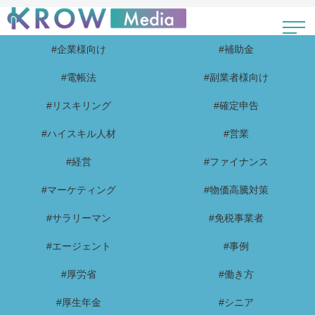
#企業様向け
#補助金
#電帳法
#副業者様向け
#リスキリング
#確定申告
#ハイスキル人材
#営業
#経営
#ファイナンス
#マーケティング
#物価高騰対策
#サラリーマン
#免税事業者
#エージェント
#事例
#厚労省
#働き方
#厚生年金
#シニア