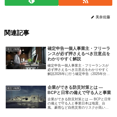
美奈佐藤
関連記事
確定申告ー個人事業主・フリーラ
役立つ知識
ンスが必ず押さえるべき注意点を
わかりやすく解説
確定申告ー個人事業主・フリーランスが
必ず押さえるべき注意点をわかりやすく
解説2026年に行う確定申告（2025年分の
所得申告）は、個人事業主やフリーラン
スにとって見逃せない改訂ポイントがあ
ります。近年は税制改正に加え、e-Taxや
企業ができる防災対策とは ―
役立つ知識
マイナンバ...
BCPと日常の備えで守る人と事業
企業ができる防災対策とは ― BCPと日常
の備えで守る人と事業日本は地震、台
風、豪雨など自然災害のリスクが高い国
です。被害が発生した際には、従業員の
生命を守ることが最優先となりますが、