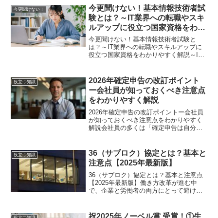
同時に企業には「事業を止めない」「取
今更聞けない！基本情報技術者試
今更聞けない！
引先や顧客に影響を最...
験とは？～IT業界への転職やスキ
ルアップに役立つ国家資格をわか
りやすく解説～
今更聞けない！基本情報技術者試験と
は？～IT業界への転職やスキルアップに
役立つ国家資格をわかりやすく解説～IT
業界への転職を考えている方や、これか
らITエンジニアを目指したい方は、「基
本情報技術者試験」という資格を耳にし
2026年確定申告の改訂ポイント
役立つ知識
たことがあるのではな...
ー会社員が知っておくべき注意点
をわかりやすく解説
2026年確定申告の改訂ポイントー会社員
が知っておくべき注意点をわかりやすく
解説会社員の多くは「確定申告は自分に
は関係ない」「会社が年末調整をしてく
れるから大丈夫」と考えがちです。しか
し、2026年の確定申告（2025年分）で
36（サブロク）協定とは？基本と
役立つ知識
は、税制改正や...
注意点【2025年最新版】
36（サブロク）協定とは？基本と注意点
【2025年最新版】働き方改革が進む中
で、企業と労働者の両方にとって避けて
通れないのが「36協定（サブロク協
定）」です。ニュースなどで聞いたこと
があっても、実際にどのような内容なの
祝2025年ノーベル賞 受賞！①生
役立つ知識