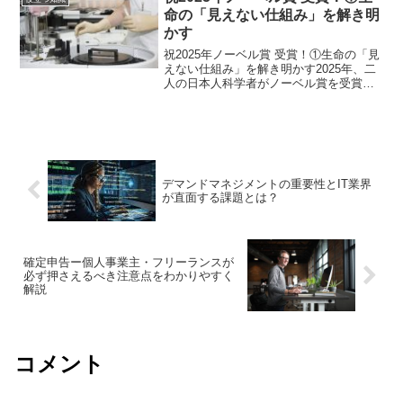
か、なぜ必要なのかを正...
命の「見えない仕組み」を解き明
かす
祝2025年ノーベル賞 受賞！①生命の「見
えない仕組み」を解き明かす2025年、二
人の日本人科学者がノーベル賞を受賞し
ました。坂口志文さんは「体を守る免疫
のブレーキ」、北川進さんは「分子で作
る空間」という、まったく違う分野で世
界を驚かせまし...
デマンドマネジメントの重要性とIT業界
が直面する課題とは？
確定申告ー個人事業主・フリーランスが
必ず押さえるべき注意点をわかりやすく
解説
コメント