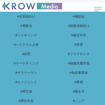
#企業様向け
#補助金
#電帳法
#副業者様向け
#リスキリング
#確定申告
#ハイスキル人材
#営業
#経営
#ファイナンス
#マーケティング
#物価高騰対策
#サラリーマン
#免税事業者
#エージェント
#事例
#厚労省
#働き方
#厚生年金
#シニア