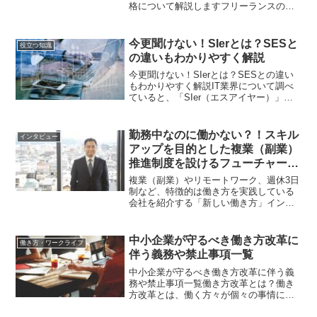
格について解説しますフリーランスの仕
事はライターや講師など様々な所ごとが
あります。中でも、フリーランスに向い
ていると言われているジャンルはＩＴ関
今更聞けない！SIerとは？SESと
役立つ知識
連だと言われています。そ...
の違いもわかりやすく解説
今更聞けない！SIerとは？SESとの違い
もわかりやすく解説IT業界について調べ
ていると、「SIer（エスアイヤー）」や
「SES」という言葉を目にすることがあ
ります。しかし、「名前は聞いたことが
あるけれど、違いがよくわからない」と
勤務中なのに働かない？！スキル
インタビュー
いう方も多...
アップを目的とした複業（副業）
推進制度を設けるフューチャース
ピリッツ谷孝社長インタビュー
複業（副業）やリモートワーク、週休3日
制など、特徴的は働き方を実践している
会社を紹介する「新しい働き方」インタ
ビューシリーズ。第2回の紹介事例は「フ
ューチャースピリッツ」谷孝社長です！
【フューチャースピリッツ】サーバーイ
中小企業が守るべき働き方改革に
働き方・ワークライフ
ンフラからクラウドサ...
伴う義務や禁止事項一覧
中小企業が守るべき働き方改革に伴う義
務や禁止事項一覧働き方改革とは？働き
方改革とは、働く方々が個々の事情に応
じた多様で柔軟な働き方を自分で「選