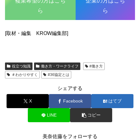
複業希望の方はこち
企業の方はこち
ら
ら
[取材・編集 KROW編集部]
役立つ知識
働き方・ワークライフ
#働き方
＃わかりやすく
#36協定とは
シェアする
X
Facebook
はてブ
LINE
コピー
美奈佐藤をフォローする