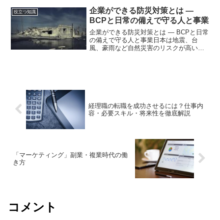
択」できるようにするための改革です。
と厚生労働省から発表されています。日
企業ができる防災対策とは ―
役立つ知識
本の労働力人口は少子高齢化...
BCPと日常の備えで守る人と事業
企業ができる防災対策とは ― BCPと日常
の備えで守る人と事業日本は地震、台
風、豪雨など自然災害のリスクが高い国
です。被害が発生した際には、従業員の
生命を守ることが最優先となりますが、
同時に企業には「事業を止めない」「取
引先や顧客に影響を最...
経理職の転職を成功させるには？仕事内
容・必要スキル・将来性を徹底解説
「マーケティング」副業・複業時代の働
き方
コメント