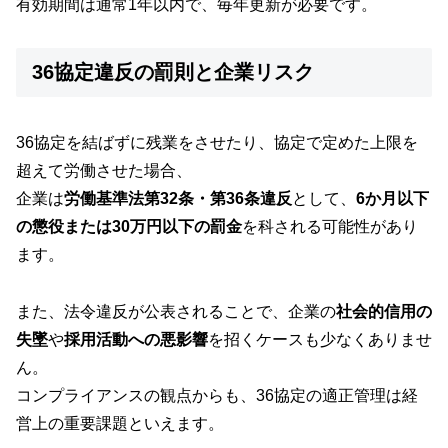
有効期間は通常1年以内で、毎年更新が必要です。
36協定違反の罰則と企業リスク
36協定を結ばずに残業をさせたり、協定で定めた上限を
超えて労働させた場合、
企業は
労働基準法第32条・第36条違反
として、
6か月以下
の懲役または30万円以下の罰金
を科される可能性があり
ます。
また、法令違反が公表されることで、企業の
社会的信用の
失墜
や
採用活動への悪影響
を招くケースも少なくありませ
ん。
コンプライアンスの観点からも、36協定の適正管理は経
営上の重要課題といえます。