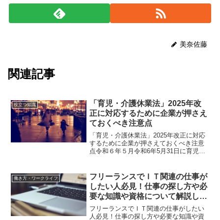
美奈佐藤
関連記事
「育児・介護休業法」2025年改
役立つ知識
正に対応するために企業が押さえ
ておくべき注意点
「育児・介護休業法」2025年改正に対応
するために企業が押さえておくべき注意
点令和６年５月令和6年5月31日に育児・
介護休業法及び次世代育成支援対策推進
法の改正が公布され令和7年4月1日から段
階的に施行されています。10月1日施行の
フリーランスでＩＴ関連の仕事が
働き方・ワークライフ
内容も踏...
したい人必見！仕事の探し方や必
要な知識や資格について解説しま
す￼
フリーランスでＩＴ関連の仕事がしたい
人必見！仕事の探し方や必要な知識や資