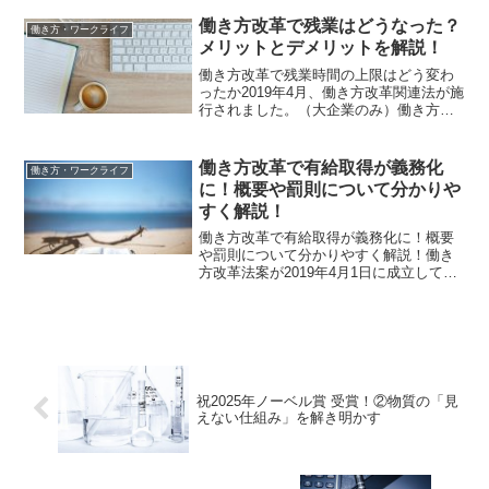
択」できるようにするための改革です。
と厚生労働省から発表されています。日
働き方改革で残業はどうなった？
働き方・ワークライフ
本の労働力人口は少子高齢化...
メリットとデメリットを解説！
働き方改革で残業時間の上限はどう変わ
ったか2019年4月、働き方改革関連法が施
行されました。（大企業のみ）働き方改
革関連法とは、労働時間法制の見直しで
改正する法律のことです。正式名称は
「働き方改革を推進するための関係法律
働き方改革で有給取得が義務化
働き方・ワークライフ
の整備に関する法律」...
に！概要や罰則について分かりや
すく解説！
働き方改革で有給取得が義務化に！概要
や罰則について分かりやすく解説！働き
方改革法案が2019年4月1日に成立して以
降、従業員に対して年5日の年次有給休暇
を取得させることが義務化されました。
目的としては「労働者の快適性を整備す
るため」です。し...
祝2025年ノーベル賞 受賞！②物質の「見
えない仕組み」を解き明かす