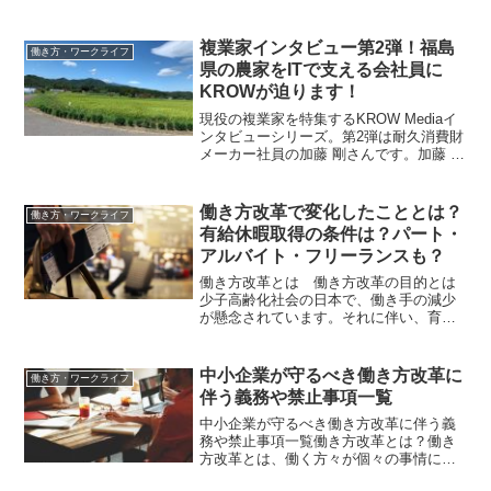
な仕事があるかわからない...」と疑問に
感じていませんか？フリーランスの仕事
内容は様々に存在します。そこでこちら
複業家インタビュー第2弾！福島
働き方・ワークライフ
では、「フリー...
県の農家をITで支える会社員に
KROWが迫ります！
現役の複業家を特集するKROW Mediaイ
ンタビューシリーズ。第2弾は耐久消費財
メーカー社員の加藤 剛さんです。加藤 剛
さんについて所属 都内耐久消費財メー
カー経歴・実績 ECサイト管理者、業
務システム開発、子会社設立、新規開発
働き方改革で変化したこととは？
働き方・ワークライフ
事業等の...
有給休暇取得の条件は？パート・
アルバイト・フリーランスも？
働き方改革とは 働き方改革の目的とは
少子高齢化社会の日本で、働き手の減少
が懸念されています。それに伴い、育児
や介護等の家庭と仕事の両立を必要とす
る声が増加していることも事実です。そ
んな日本で一人でも多くの人がより良い
中小企業が守るべき働き方改革に
働き方・ワークライフ
将来の展望を持って働ける...
伴う義務や禁止事項一覧
中小企業が守るべき働き方改革に伴う義
務や禁止事項一覧働き方改革とは？働き
方改革とは、働く方々が個々の事情に応
じた多様で柔軟な働き方を自分で「選