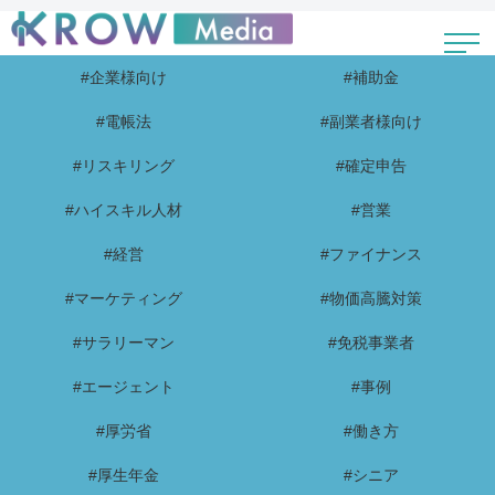
#企業様向け
#補助金
#電帳法
#副業者様向け
#リスキリング
#確定申告
#ハイスキル人材
#営業
#経営
#ファイナンス
#マーケティング
#物価高騰対策
#サラリーマン
#免税事業者
#エージェント
#事例
#厚労省
#働き方
#厚生年金
#シニア