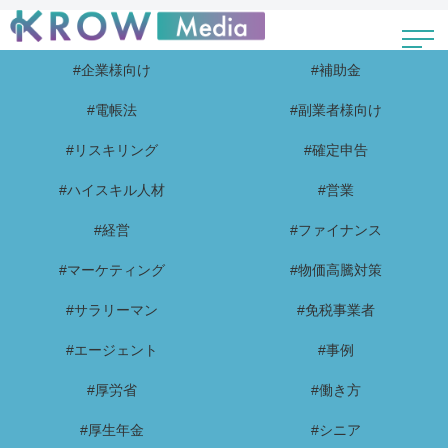
#企業様向け
#補助金
#電帳法
#副業者様向け
#リスキリング
#確定申告
#ハイスキル人材
#営業
#経営
#ファイナンス
#マーケティング
#物価高騰対策
#サラリーマン
#免税事業者
#エージェント
#事例
#厚労省
#働き方
#厚生年金
#シニア