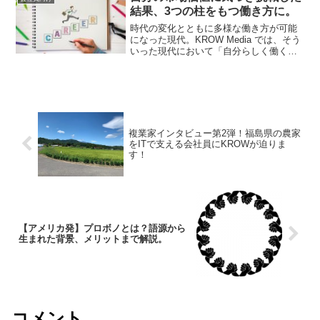
こでこちらでは、フリーラ...
結果、3つの柱をもつ働き方に。
時代の変化とともに多様な働き方が可能
になった現代。KROW Media では、そう
いった現代において「自分らしく働く」
人にお話しを伺い、メリットや困難だっ
た点をご紹介します。読んでくださる方
にとって「一つの選択肢が増える」そん
な記事になれば...
複業家インタビュー第2弾！福島県の農家
をITで支える会社員にKROWが迫りま
す！
【アメリカ発】プロボノとは？語源から
生まれた背景、メリットまで解説。
コメント