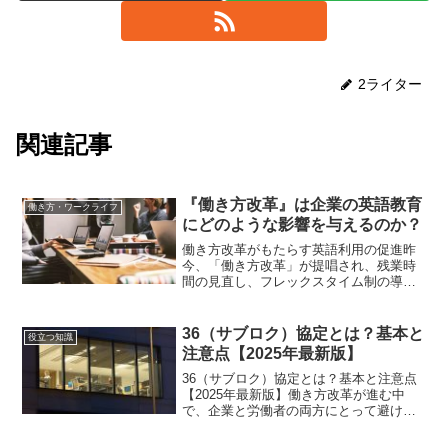
2ライター
関連記事
『働き方改革』は企業の英語教育
働き方・ワークライフ
にどのような影響を与えるのか？
働き方改革がもたらす英語利用の促進昨
今、「働き方改革」が提唱され、残業時
間の見直し、フレックスタイム制の導
入、正社員と契約社員の格差是正など、
今までにない柔軟な働き方が浸透してき
ています。最近では、働き方改革が
36（サブロク）協定とは？基本と
役立つ知識
SDGs「Sustainabl...
注意点【2025年最新版】
36（サブロク）協定とは？基本と注意点
【2025年最新版】働き方改革が進む中
で、企業と労働者の両方にとって避けて
通れないのが「36協定（サブロク協
定）」です。ニュースなどで聞いたこと