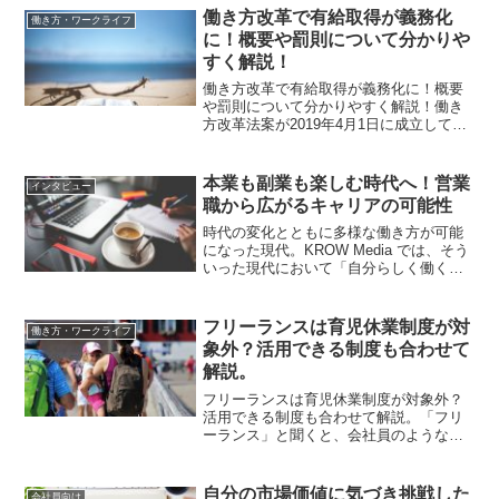
があっても、実際にどのような内容なの
働き方改革で有給取得が義務化
働き方・ワークライフ
か、なぜ必要なのかを正...
に！概要や罰則について分かりや
すく解説！
働き方改革で有給取得が義務化に！概要
や罰則について分かりやすく解説！働き
方改革法案が2019年4月1日に成立して以
降、従業員に対して年5日の年次有給休暇
を取得させることが義務化されました。
目的としては「労働者の快適性を整備す
本業も副業も楽しむ時代へ！営業
インタビュー
るため」です。し...
職から広がるキャリアの可能性
時代の変化とともに多様な働き方が可能
になった現代。KROW Media では、そう
いった現代において「自分らしく働く」
人にお話しを伺い、メリットや困難だっ
た点をご紹介します。読んでくださる方
にとって「一つの選択肢が増える」そん
フリーランスは育児休業制度が対
働き方・ワークライフ
な記事になれば...
象外？活用できる制度も合わせて
解説。
フリーランスは育児休業制度が対象外？
活用できる制度も合わせて解説。「フリ
ーランス」と聞くと、会社員のような国
からの制度が手薄なイメージってありま
すよね。実際に、育休においても、フリ
ーランスと会社員とでは異なります。そ
自分の市場価値に気づき挑戦した
会社員向け