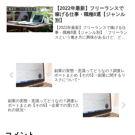
どのような内容なのか、何が変わるのか
についてご存じでしょうか？今回はその
【2022年最新】フリーランスで
働き方・ワークライフ
点について詳細を見ていきた...
稼げる仕事・職種8選【ジャンル
別】
【2022年最新】フリーランスで稼げる仕
事・職種8選【ジャンル別】「フリーラン
スという働き方に興味があるけど、どん
な仕事があるかわからない...」と疑問に
感じていませんか？フリーランスの仕事
内容は様々に存在します。そこでこちら
では、「フリー...
副業の実態・意識ってどうなの？調査レ
ポートまとめ【その5】~副業に関するリ
スクについて~
副業の実態・意識ってどうなの？調査レ
ポートまとめ【その6】~企業での受け入
れの状況~
コメント