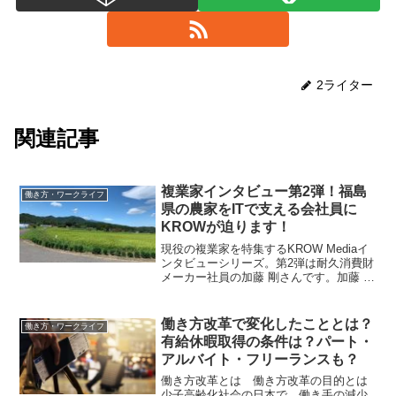
2ライター
関連記事
複業家インタビュー第2弾！福島
働き方・ワークライフ
県の農家をITで支える会社員に
KROWが迫ります！
現役の複業家を特集するKROW Mediaイ
ンタビューシリーズ。第2弾は耐久消費財
メーカー社員の加藤 剛さんです。加藤 剛
さんについて所属 都内耐久消費財メー
カー経歴・実績 ECサイト管理者、業
務システム開発、子会社設立、新規開発
働き方改革で変化したこととは？
働き方・ワークライフ
事業等の...
有給休暇取得の条件は？パート・
アルバイト・フリーランスも？
働き方改革とは 働き方改革の目的とは
少子高齢化社会の日本で、働き手の減少