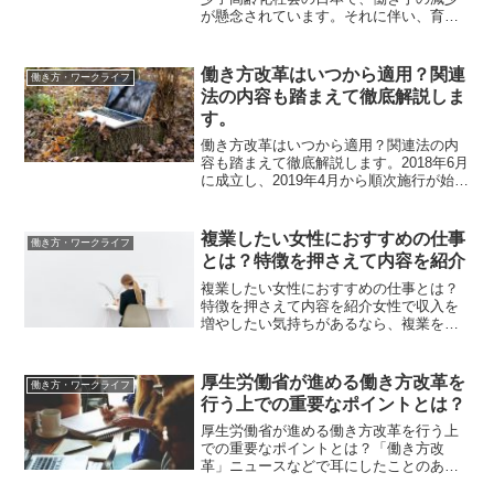
が懸念されています。それに伴い、育児
や介護等の家庭と仕事の両立を必要とす
る声が増加していることも事実です。そ
んな日本で一人でも多くの人がより良い
働き方改革はいつから適用？関連
働き方・ワークライフ
将来の展望を持って働ける...
法の内容も踏まえて徹底解説しま
す。
働き方改革はいつから適用？関連法の内
容も踏まえて徹底解説します。2018年6月
に成立し、2019年4月から順次施行が始ま
った働き方関連法。国民の多様化するラ
イフスタイルに合わせて、8つの関連法が
改正されました。しかし、法律や企業規
複業したい女性におすすめの仕事
働き方・ワークライフ
模によって...
とは？特徴を押さえて内容を紹介
複業したい女性におすすめの仕事とは？
特徴を押さえて内容を紹介女性で収入を
増やしたい気持ちがあるなら、複業を検
討してみるのもおすすめです。複業はい
ろいろな仕事をするので、1つに絞るより
も収入を確保しやすくできます。ただ、
厚生労働省が進める働き方改革を
働き方・ワークライフ
良いことばかりではなく...
行う上での重要なポイントとは？
厚生労働省が進める働き方改革を行う上
での重要なポイントとは？「働き方改
革」ニュースなどで耳にしたことのある
方は多くいるかと思いますが、具体的に