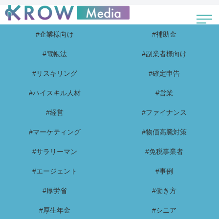
#企業様向け
#補助金
#電帳法
#副業者様向け
#リスキリング
#確定申告
#ハイスキル人材
#営業
#経営
#ファイナンス
#マーケティング
#物価高騰対策
#サラリーマン
#免税事業者
#エージェント
#事例
#厚労省
#働き方
#厚生年金
#シニア