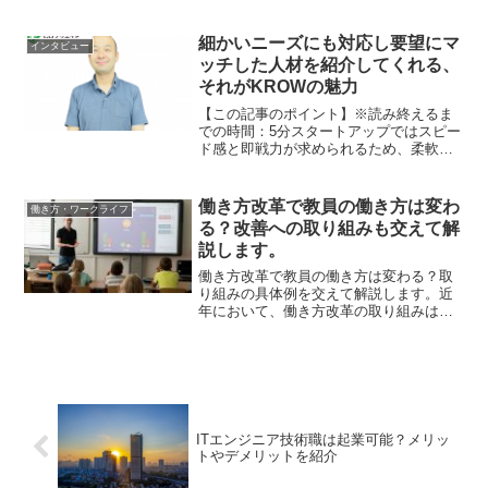
入、正社員と契約社員の格差是正など、
今までにない柔軟な働き方が浸透してき
ています。最近では、働き方改革が
細かいニーズにも対応し要望にマ
インタビュー
SDGs「Sustainabl...
ッチした人材を紹介してくれる、
それがKROWの魅力
【この記事のポイント】※読み終えるま
での時間：5分スタートアップではスピー
ド感と即戦力が求められるため、柔軟な
対応と経験豊富な複業（副業）人材を探
していた複業人材で大切なのは、コミュ
ニケーション力と柔軟性、そして主体性
働き方改革で教員の働き方は変わ
働き方・ワークライフ
を持っていることKRO...
る？改善への取り組みも交えて解
説します。
働き方改革で教員の働き方は変わる？取
り組みの具体例を交えて解説します。近
年において、働き方改革の取り組みは進
められていますが、教員は依然として長
時間労働が常態化しがちです。教員の働
き方改革は、一般の企業と違い、法律の
面でも異なる部分はありま...
ITエンジニア技術職は起業可能？メリッ
トやデメリットを紹介