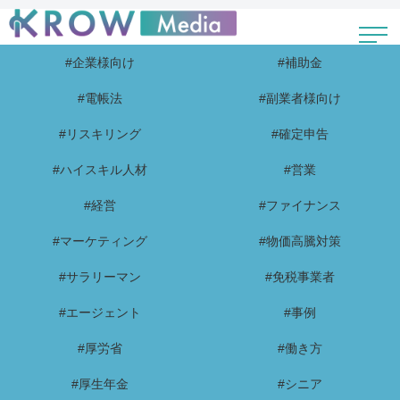
#企業様向け
#補助金
#電帳法
#副業者様向け
#リスキリング
#確定申告
#ハイスキル人材
#営業
#経営
#ファイナンス
#マーケティング
#物価高騰対策
#サラリーマン
#免税事業者
#エージェント
#事例
#厚労省
#働き方
#厚生年金
#シニア