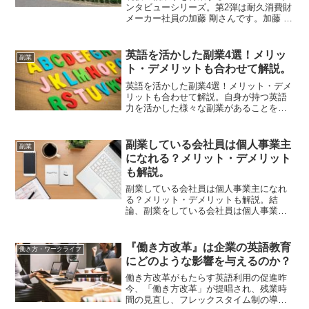
ンタビューシリーズ。第2弾は耐久消費財
メーカー社員の加藤 剛さんです。加藤 剛
さんについて所属 都内耐久消費財メー
カー経歴・実績 ECサイト管理者、業
務システム開発、子会社設立、新規開発
英語を活かした副業4選！メリッ
副業
事業等の...
ト・デメリットも合わせて解説。
英語を活かした副業4選！メリット・デメ
リットも合わせて解説。自身が持つ英語
力を活かした様々な副業があることをご
存知だったでしょうか？「本業の英語力
を活かして副業」という形も可能ですし
「英語を活かした複数の本業を掛け持つ
副業している会社員は個人事業主
副業
複業」という働き方も可...
になれる？メリット・デメリット
も解説。
副業している会社員は個人事業主になれ
る？メリット・デメリットも解説。結
論、副業をしている会社員は個人事業主
になれます。そして、個人事業主になる
ことで、金銭面だけでなくその他のメリ
ットも存在します、そこで今回は副業し
『働き方改革』は企業の英語教育
働き方・ワークライフ
ている会社員は個人事業主に...
にどのような影響を与えるのか？
働き方改革がもたらす英語利用の促進昨
今、「働き方改革」が提唱され、残業時
間の見直し、フレックスタイム制の導