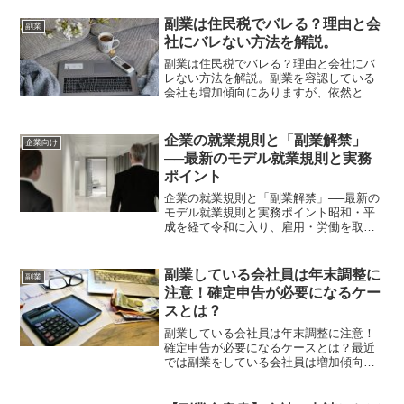
まざまな働き方が増えていく中、1つの職
場で働き続けることに不安を感じている
副業は住民税でバレる？理由と会
副業
人は多いのではないでしょ...
社にバレない方法を解説。
副業は住民税でバレる？理由と会社にバ
レない方法を解説。副業を容認している
会社も増加傾向にありますが、依然とし
て副業を禁止している会社も存在しま
す。そこで今回は住民税で副業がバレる
理由と会社にバレない方法を解説しま
企業の就業規則と「副業解禁」
企業向け
す。そもそも住民税とは？住民...
──最新のモデル就業規則と実務
ポイント
企業の就業規則と「副業解禁」──最新の
モデル就業規則と実務ポイント昭和・平
成を経て令和に入り、雇用・労働を取り
巻く環境は大きく変化しました。人生100
年時代やデジタル化、流動化するキャリ
ア観により、社員が複数の働き方を選べ
副業している会社員は年末調整に
副業
る環境づくりは経営...
注意！確定申告が必要になるケー
スとは？
副業している会社員は年末調整に注意！
確定申告が必要になるケースとは？最近
では副業をしている会社員は増加傾向に
ありますが、ある条件を満たすことで年
末調整だけではなく、年末調整が必要に