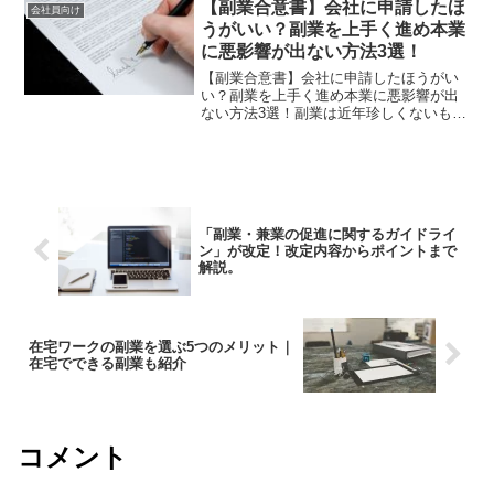
なるケースもあります。そのため、知ら
【副業合意書】会社に申請したほ
会社員向け
なかったことで申告漏れを...
うがいい？副業を上手く進め本業
に悪影響が出ない方法3選！
【副業合意書】会社に申請したほうがい
い？副業を上手く進め本業に悪影響が出
ない方法3選！副業は近年珍しくないもの
になってきました。ですが、意外と身近
に副業している人は、聞かないのでは、
ないでしょうか。やっている方はあまり
大っぴらに公開はしてい...
「副業・兼業の促進に関するガイドライ
ン」が改定！改定内容からポイントまで
解説。
在宅ワークの副業を選ぶ5つのメリット｜
在宅でできる副業も紹介
コメント