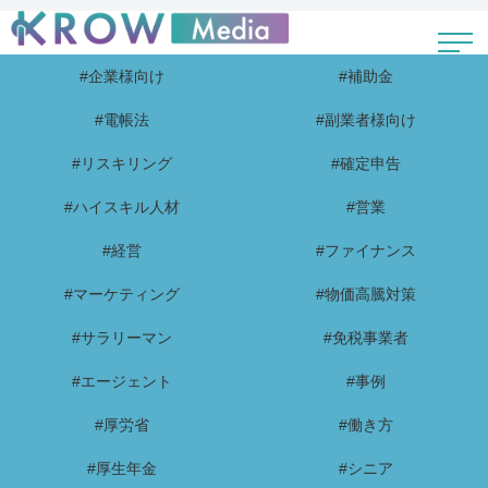
#企業様向け
#補助金
#電帳法
#副業者様向け
#リスキリング
#確定申告
#ハイスキル人材
#営業
#経営
#ファイナンス
#マーケティング
#物価高騰対策
#サラリーマン
#免税事業者
#エージェント
#事例
#厚労省
#働き方
#厚生年金
#シニア