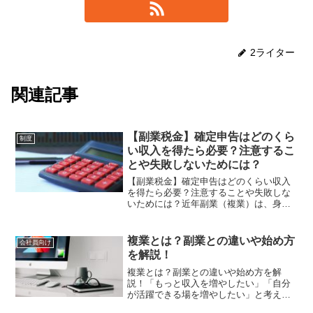
2ライター
関連記事
【副業税金】確定申告はどのくら
制度
い収入を得たら必要？注意するこ
とや失敗しないためには？
【副業税金】確定申告はどのくらい収入
を得たら必要？注意することや失敗しな
いためには？近年副業（複業）は、身近
なものになってきていますよね。国が副
業を推奨してるくらいですからね。です
が意外と身近な人が「私副業してます」
複業とは？副業との違いや始め方
会社員向け
って公言している人は余り...
を解説！
複業とは？副業との違いや始め方を解
説！「もっと収入を増やしたい」「自分
が活躍できる場を増やしたい」と考えて
いる人は多いのではないでしょうか。さ