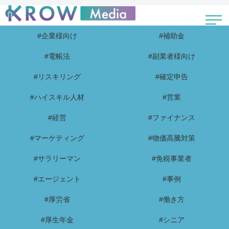
#企業様向け
#補助金
#電帳法
#副業者様向け
#リスキリング
#確定申告
#ハイスキル人材
#営業
#経営
#ファイナンス
#マーケティング
#物価高騰対策
#サラリーマン
#免税事業者
#エージェント
#事例
#厚労省
#働き方
#厚生年金
#シニア