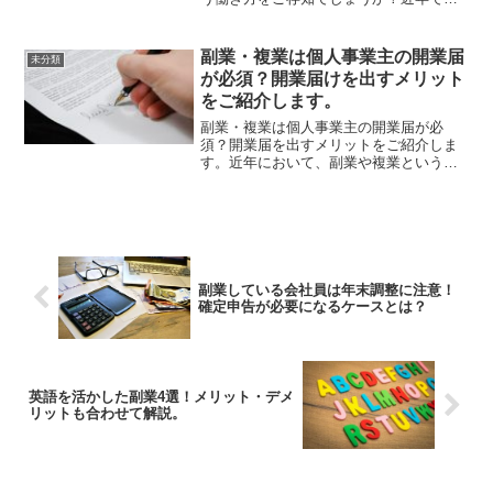
は、働き方改革推進の影響もあり、複業
という働き方が一般化しつつあります。
本記事では、「複業のメリット」から
副業・複業は個人事業主の開業届
未分類
「人気複業ランキング」ま...
が必須？開業届けを出すメリット
をご紹介します。
副業・複業は個人事業主の開業届が必
須？開業届を出すメリットをご紹介しま
す。近年において、副業や複業という働
き方は注目されてきています。そんな中
で、「個人事業主としての開業届が必要
なのか？」「開業届を出すメリットって
何があるの？」と気になって...
副業している会社員は年末調整に注意！
確定申告が必要になるケースとは？
英語を活かした副業4選！メリット・デメ
リットも合わせて解説。