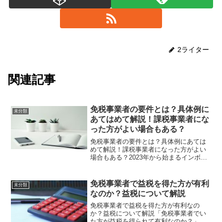
2ライター
関連記事
免税事業者の要件とは？具体例に
未分類
あてはめて解説！課税事業者にな
った方がよい場合もある？
免税事業者の要件とは？具体例にあては
めて解説！課税事業者になった方がよい
場合もある？2023年から始まるインボイ
ス制度により、免税事業者で居続けるべ
きか迷っている、あるいは免税事業者の
知識に自信がなく、自分はどうすべきか
免税事業者で益税を得た方が有利
未分類
迷っている複業者の方...
なのか？益税について解説
免税事業者で益税を得た方が有利なの
か？益税について解説「免税事業者でい
た方が益税を得られて有利なのか？」