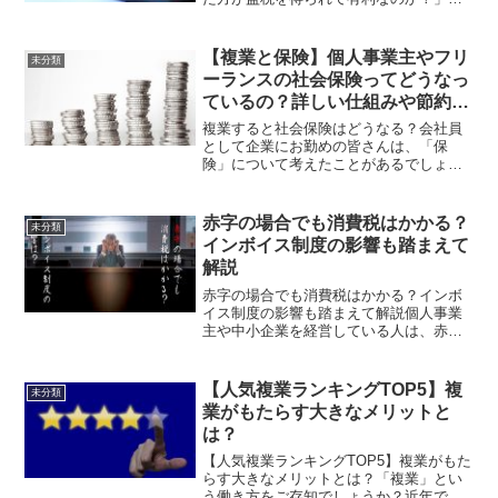
「これから事業を始めるので益税につい
て知りたい」このような疑問をお持ちの
方もいらっしゃるのではないでしょう
【複業と保険】個人事業主やフリ
未分類
か。この記事では免税事業者が得...
ーランスの社会保険ってどうなっ
ているの？詳しい仕組みや節約の
方法を解説！
複業すると社会保険はどうなる？会社員
として企業にお勤めの皆さんは、「保
険」について考えたことがあるでしょう
か。毎月の給料から医療保険、年金な
ど、自動で天引きされていくので、そこ
まで気にしたことがない方も多いでしょ
赤字の場合でも消費税はかかる？
未分類
う。しかし、複業で収入が発生...
インボイス制度の影響も踏まえて
解説
赤字の場合でも消費税はかかる？インボ
イス制度の影響も踏まえて解説個人事業
主や中小企業を経営している人は、赤字
経営の厳しい状況に立っている方が多い
かと思います。そういった状況下におい
て、少しでも節税したいと考えますよ
【人気複業ランキングTOP5】複
未分類
ね。そこで、「赤字の場合、...
業がもたらす大きなメリットと
は？
【人気複業ランキングTOP5】複業がもた
らす大きなメリットとは？「複業」とい
う働き方をご存知でしょうか？近年で