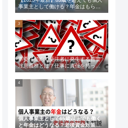
事業主として働ける？年金はもらえ
る？老後資金対策も解説！
準委任契約で受注者に発生する善管
注意義務とは？仕事に責任を持って
トラブルを未然に防ごう！
個人事業主として65歳以上でも働く
と年金はどうなる？老後資金対策も