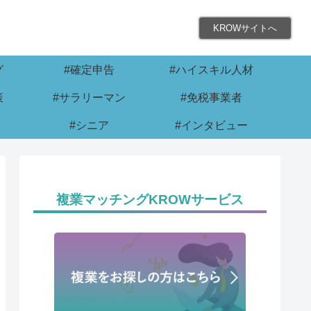
KROWサイトへ
グ
#確定申告
#ハイスキル人材
策
#サラリーマン
#免税事業者
#シニア
#インタビュー
複業マッチングKROWサービス