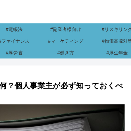
#電帳法
#副業者様向け
#リスキリン
#ファイナンス
#マーケティング
#物価高騰対
#厚労省
#働き方
#厚生年金
何？個人事業主が必ず知っておくべ