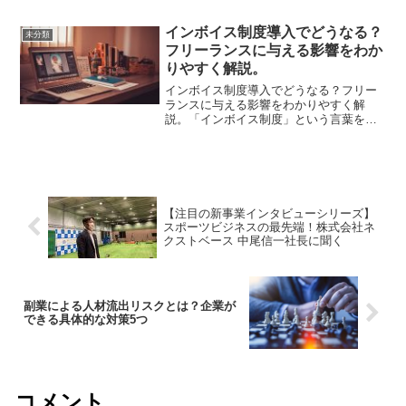
ここ数年で最も注目している法改正とい
えば、2022年から施行された改正版の電
インボイス制度導入でどうなる？
未分類
子帳簿保存法です...
フリーランスに与える影響をわか
りやすく解説。
インボイス制度導入でどうなる？フリー
ランスに与える影響をわかりやすく解
説。「インボイス制度」という言葉をご
存知でしょうか？ここ最近では、インボ
イス制度という言葉をよく耳にする機会
も増えたように感じます。インボイス制
度とは、消費税の処理や納付...
【注目の新事業インタビューシリーズ】
スポーツビジネスの最先端！株式会社ネ
クストベース 中尾信一社長に聞く
副業による人材流出リスクとは？企業が
できる具体的な対策5つ
コメント