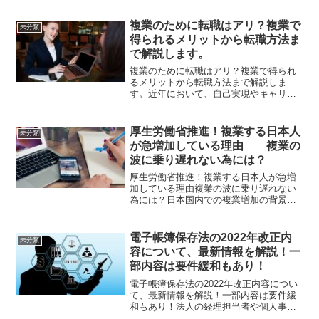
備されました。公認会計士も例外ではな
く、会計事務所や会社で勤務する多くの
複業のために転職はアリ？複業で
未分類
会計士が副業を始めてい...
得られるメリットから転職方法ま
で解説します。
複業のために転職はアリ？複業で得られ
るメリットから転職方法まで解説しま
す。近年において、自己実現やキャリア
の幅を広げる働き方として「複業」が注
目されてきています。しかし、現職では
複業が容認されておらず、転職しようか
厚生労働省推進！複業する日本人
未分類
迷っている方も多いのではな...
が急増加している理由 複業の
波に乗り遅れない為には？
厚生労働省推進！複業する日本人が急増
加している理由複業の波に乗り遅れない
為には？日本国内での複業増加の背景近
年、急激に複業・副業という言葉を耳に
する機会が増加しました。海外諸国では
当たり前のように行われている複業・副
電子帳簿保存法の2022年改正内
未分類
業ですが、どうして日本で...
容について、最新情報を解説！一
部内容は要件緩和もあり！
電子帳簿保存法の2022年改正内容につい
て、最新情報を解説！一部内容は要件緩
和もあり！法人の経理担当者や個人事業
主の皆さんが、インボイス制度と並び、