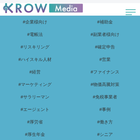
#企業様向け
#補助金
#電帳法
#副業者様向け
#リスキリング
#確定申告
#ハイスキル人材
#営業
#経営
#ファイナンス
#マーケティング
#物価高騰対策
#サラリーマン
#免税事業者
#エージェント
#事例
#厚労省
#働き方
#厚生年金
#シニア