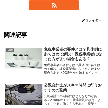
2ライター
関連記事
免税事業者の要件とは？具体例に
未分類
あてはめて解説！課税事業者にな
った方がよい場合もある？
免税事業者の要件とは？具体例にあては
めて解説！課税事業者になった方がよい
場合もある？2023年から始まるインボイ
ス制度により、免税事業者で居続けるべ
きか迷っている、あるいは免税事業者の
知識に自信がなく、自分はどうすべきか
公認会計士がスキマ時間に行うお
未分類
迷っている複業者の方...
すすめの副業！
公認会計士の副業にはどんなものがあ
る？2018年のモデル就業規則の改定によ
って、企業に働く方も安心して複業・副
業を行うことができるよう、ルールが整