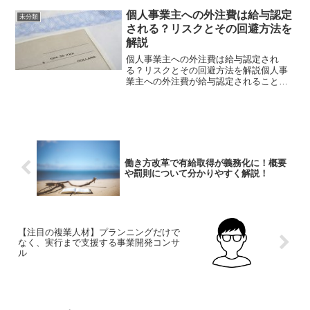
していくと、やがて事業者として消費税
を納める必要が生じる場合があります。
個人事業主への外注費は給与認定
未分類
この記事では個人事業主とし...
される？リスクとその回避方法を
解説
個人事業主への外注費は給与認定され
る？リスクとその回避方法を解説個人事
業主への外注費が給与認定されることが
あるという事実をご存知だったでしょう
か？給与認定されてしまうことで、支払
い側としては様々なリスクが存在しま
す。そこで今回は個人事業主へ...
働き方改革で有給取得が義務化に！概要
や罰則について分かりやすく解説！
【注目の複業人材】プランニングだけで
なく、実行まで支援する事業開発コンサ
ル