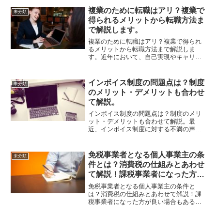
受けるための制度です。これまで、仕入
れに係る消費税は無条件で控除されてき
複業のために転職はアリ？複業で
未分類
ました。しかし、現在の消...
得られるメリットから転職方法ま
で解説します。
複業のために転職はアリ？複業で得られ
るメリットから転職方法まで解説しま
す。近年において、自己実現やキャリア
の幅を広げる働き方として「複業」が注
目されてきています。しかし、現職では
複業が容認されておらず、転職しようか
インボイス制度の問題点は？制度
未分類
迷っている方も多いのではな...
のメリット・デメリットも合わせ
て解説。
インボイス制度の問題点は？制度のメリ
ット・デメリットも合わせて解説。最
近、インボイス制度に対する不満の声も
挙げられており、適用に対して不安に感
じている方も多いのではないでしょう
か？しかし、さまざまなデメリットがあ
免税事業者となる個人事業主の条
未分類
る一方で、逆にメリットを感じ...
件とは？消費税の仕組みとあわせ
て解説！課税事業者になった方が
良い場合もある？
免税事業者となる個人事業主の条件と
は？消費税の仕組みとあわせて解説！課
税事業者になった方が良い場合もある？
個人事業主として順調に売り上げを伸ば