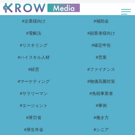
#企業様向け
#補助金
#電帳法
#副業者様向け
#リスキリング
#確定申告
#ハイスキル人材
#営業
#経営
#ファイナンス
#マーケティング
#物価高騰対策
#サラリーマン
#免税事業者
#エージェント
#事例
#厚労省
#働き方
#厚生年金
#シニア