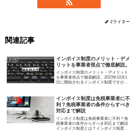
2ライター
関連記事
インボイス制度のメリット・デメ
未分類
リットを事業者視点で徹底解説。
インボイス制度のメリット・デメリット
を事業者視点で徹底解説。2023年10月1
日に開始されるインボイス制度ですが、
具体的なメリット・デメリットはご存知
でしょうか？特に免税事業者の人はしっ
かり知っておかないと損をする恐れもあ
インボイス制度は免税事業者に不
未分類
ります。そこで今回...
利？免税事業者の条件からすべき
対応まで解説
インボイス制度は免税事業者に不利？免
税事業者の条件からすべき対応まで解説
インボイス制度とは？インボイス制度と
は、適格請求書を用いて仕入税額控除を