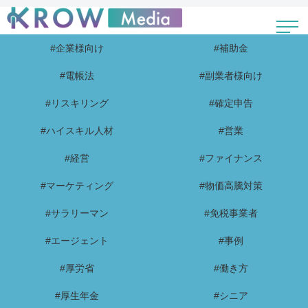
#企業様向け
#補助金
#電帳法
#副業者様向け
#リスキリング
#確定申告
#ハイスキル人材
#営業
#経営
#ファイナンス
#マーケティング
#物価高騰対策
#サラリーマン
#免税事業者
#エージェント
#事例
#厚労省
#働き方
#厚生年金
#シニア