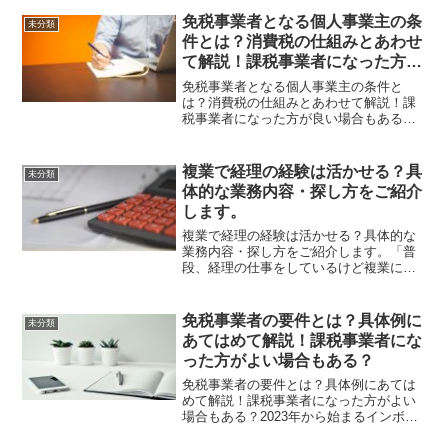
免税事業者となる個人事業主の条
未分類
件とは？消費税の仕組みとあわせ
て解説！課税事業者になった方が
良い場合もある？
免税事業者となる個人事業主の条件と
は？消費税の仕組みとあわせて解説！課
税事業者になった方が良い場合もある？
個人事業主として順調に売り上げを伸ば
していくと、やがて事業者として消費税
を納める必要が生じる場合があります。
複業で経理の経験は活かせる？具
未分類
この記事では個人事業主とし...
体的な業務内容・探し方をご紹介
します。
複業で経理の経験は活かせる？具体的な
業務内容・探し方をご紹介します。「普
段、経理の仕事をしているけど複業に活
かせるの？」「経理の経験を活かした複
業って、具体的にどんな業務がある
の？」結論、経理の経験は複業にも活か
免税事業者の要件とは？具体例に
未分類
すことができ、様々な方法で複...
あてはめて解説！課税事業者にな
った方がよい場合もある？
免税事業者の要件とは？具体例にあては
めて解説！課税事業者になった方がよい
場合もある？2023年から始まるインボイ
ス制度により、免税事業者で居続けるべ