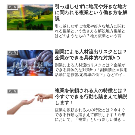
きか迷っている、あるいは免税事業者の
知識に自信がなく、自分はどうすべきか
引っ越しせずに地元や好きな地方
未分類
迷っている複業者の方...
に関われる複業という働き方を解
説
引っ越しせずに地元や好きな地方に関わ
れる複業という働き方を解説地方複業と
はどのようなもの？地方複業という言葉
を聞いたことがあるでしょうか？地方複
業とは、首都に住みながら地方企業の複
業に携わるという仕事の形のことです。
副業による人材流出リスクとは？
未分類
地方における人材不足解消...
企業ができる具体的な対策5つ
副業による人材流出リスクとは？企業が
できる具体的な対策5つ「副業禁止＝採用
活動に悪影響/定着率の低下」などのイメ
ージがあるかと思います。しかし、一方
で副業によって生じる人材流出も少なか
らずあることをご存知だったでしょう
複業を依頼される人の特徴とは？
未分類
か？そこで今回は人材流...
今すぐできる行動も踏まえて解説
します！
複業を依頼される人の特徴とは？今すぐ
できる行動も踏まえて解説します！近年
において、「複業」という新しい働き方
が注目されてきており、今後さらに一般
化することが予測されています。また、
複業を始める理由として、収入アップだ