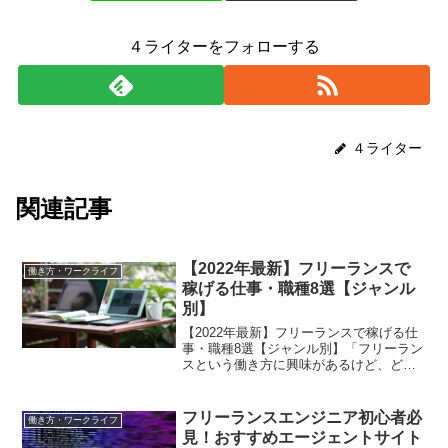
４ライターをフォローする
４ライター
関連記事
【2022年最新】フリーランスで
働き方・ワークライフ
稼げる仕事・職種8選【ジャンル
別】
【2022年最新】フリーランスで稼げる仕
事・職種8選【ジャンル別】「フリーラン
スという働き方に興味があるけど、どん
な仕事があるかわからない...」と疑問に
感じていませんか？フリーランスの仕事
内容は様々に存在します。そこでこちら
フリーランスエンジニア初心者必
働き方・ワークライフ
では、「フリー...
見！おすすめエージェントサイト