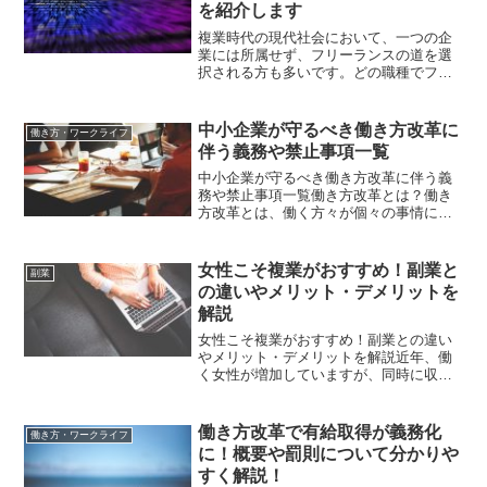
を紹介します
複業時代の現代社会において、一つの企
業には所属せず、フリーランスの道を選
択される方も多いです。どの職種でフリ
ーランスになるか迷う事もあるかと思い
ますが、今後最も業界の伸び、高収入も
可能な仕事として、エンジニアが挙げら
中小企業が守るべき働き方改革に
働き方・ワークライフ
れます。今回は、フリーラ...
伴う義務や禁止事項一覧
中小企業が守るべき働き方改革に伴う義
務や禁止事項一覧働き方改革とは？働き
方改革とは、働く方々が個々の事情に応
じた多様で柔軟な働き方を自分で「選
択」できるようにするための改革です。
と厚生労働省から発表されています。日
女性こそ複業がおすすめ！副業と
副業
本の労働力人口は少子高齢化...
の違いやメリット・デメリットを
解説
女性こそ複業がおすすめ！副業との違い
やメリット・デメリットを解説近年、働
く女性が増加していますが、同時に収入
や将来に不安を感じる方も少なくありま
せん。女性は結婚や出産、育児といった
ライフイベントの影響を強く受けやすい
働き方改革で有給取得が義務化
働き方・ワークライフ
ので、悩んでしまうのも当...
に！概要や罰則について分かりや
すく解説！