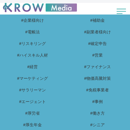
#企業様向け
#補助金
#電帳法
#副業者様向け
#リスキリング
#確定申告
#ハイスキル人材
#営業
#経営
#ファイナンス
#マーケティング
#物価高騰対策
#サラリーマン
#免税事業者
#エージェント
#事例
#厚労省
#働き方
#厚生年金
#シニア