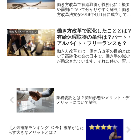
働き方改革で有給取得が義務化に！概要
や罰則について分かりやすく解説！働き
方改革法案が2019年4月1日に成立して以
降、従業員に対して年5日の年次有給休暇
を取得させることが義務化されました。
目的としては「労働者の快適性を整備す
働き方改革で変化したこととは？
働き方・ワークライフ
るため」です。し...
有給休暇取得の条件は？パート・
アルバイト・フリーランスも？
働き方改革とは 働き方改革の目的とは
少子高齢化社会の日本で、働き手の減少
が懸念されています。それに伴い、育児
や介護等の家庭と仕事の両立を必要とす
る声が増加していることも事実です。そ
んな日本で一人でも多くの人がより良い
将来の展望を持って働ける...
業務委託とは？契約形態やメリット・デ
メリットについて解説
【人気複業ランキングTOP5】複業がもた
らす大きなメリットとは？