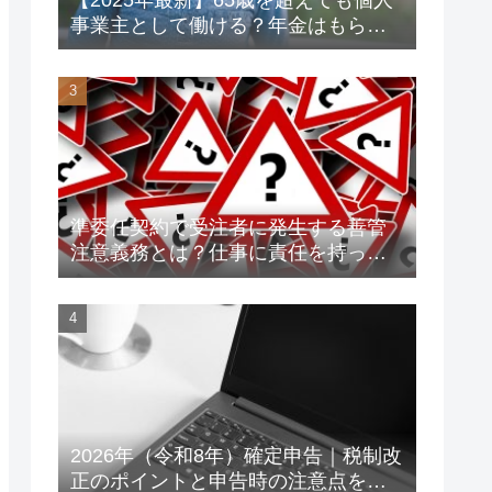
事業主として働ける？年金はもらえ
る？老後資金対策も解説！
準委任契約で受注者に発生する善管
注意義務とは？仕事に責任を持って
トラブルを未然に防ごう！
2026年（令和8年）確定申告｜税制改
正のポイントと申告時の注意点をわ