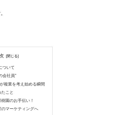
す。
次
について
の会社員”
”が複業を考え始める瞬間
めたこと
果樹園のお手伝い！
家のマーケティングへ