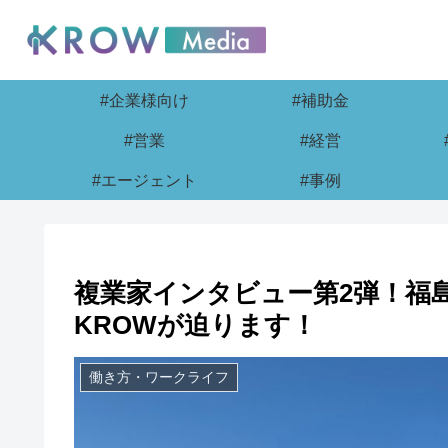
#企業様向け
#補助金
#営業
#経営
#エージェント
#事例
複業家インタビュー第2弾！福
KROWが迫ります！
働き方・ワークライフ