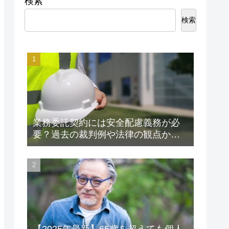
検索
検索
業務委託契約には安全配慮義務が必
要？過去の裁判例や法律の観点から
解説します！
【2025年最新】65歳を超えても個人