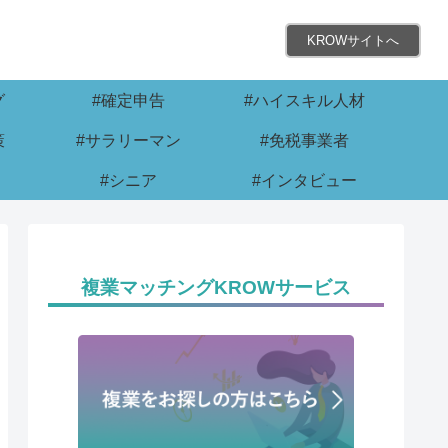
KROWサイトへ
グ
#確定申告
#ハイスキル人材
策
#サラリーマン
#免税事業者
#シニア
#インタビュー
複業マッチングKROWサービス