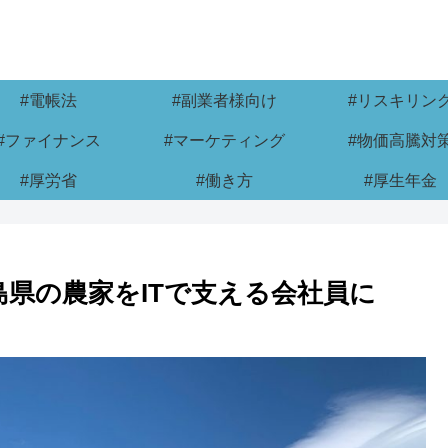
#電帳法
#副業者様向け
#リスキリン
#ファイナンス
#マーケティング
#物価高騰対
#厚労省
#働き方
#厚生年金
島県の農家をITで支える会社員に