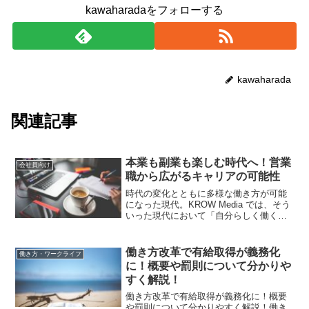
kawaharadaをフォローする
kawaharada
関連記事
本業も副業も楽しむ時代へ！営業
会社員向け
職から広がるキャリアの可能性
時代の変化とともに多様な働き方が可能
になった現代。KROW Media では、そう
いった現代において「自分らしく働く」
人にお話しを伺い、メリットや困難だっ
た点をご紹介します。読んでくださる方
にとって「一つの選択肢が増える」そん
働き方改革で有給取得が義務化
働き方・ワークライフ
な記事になれば...
に！概要や罰則について分かりや
すく解説！
働き方改革で有給取得が義務化に！概要
や罰則について分かりやすく解説！働き