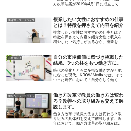
方改革法案が2019年4月1日に成立して以
降、従業員に対して年5日の年次有給休暇
を取得させることが義務化されました。
目的としては「労働者の快適性を整備す
複業したい女性におすすめの仕事
働き方・ワークライフ
るため」です。し...
とは？特徴を押さえて内容を紹介
複業したい女性におすすめの仕事とは？
特徴を押さえて内容を紹介女性で収入を
増やしたい気持ちがあるなら、複業を検
討してみるのもおすすめです。複業はい
ろいろな仕事をするので、1つに絞るより
も収入を確保しやすくできます。ただ、
自分の市場価値に気づき挑戦した
会社員向け
良いことばかりではなく...
結果、3つの柱をもつ働き方に。
時代の変化とともに多様な働き方が可能
になった現代。KROW Media では、そう
いった現代において「自分らしく働く」
人にお話しを伺い、メリットや困難だっ
た点をご紹介します。読んでくださる方
にとって「一つの選択肢が増える」そん
働き方改革で教員の働き方は変わ
働き方・ワークライフ
な記事になれば...
る？改善への取り組みも交えて解
説します。
働き方改革で教員の働き方は変わる？取
り組みの具体例を交えて解説します。近
年において、働き方改革の取り組みは進
められていますが、教員は依然として長