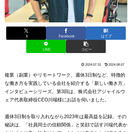
X
Facebook
はてブ
LINE
コピー
2024.07.31
2024.08.07
複業（副業）やリモートワーク、週休3日制など、特徴的
な働き方を実践している会社を紹介する「新しい働き方」
インタビューシリーズ。第3回は、株式会社アジャイルウ
ェア代表取締役CEO川端様にお話を伺いました。
週休3日制を取り入れながら2023年は最高益を記録。その
秘訣は、「社員同士の信頼関係」と笑顔で話す川端代表か