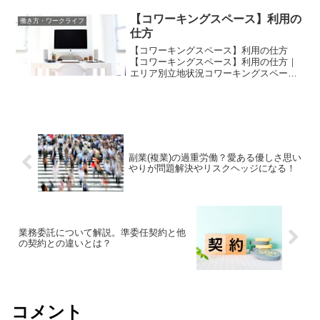
時間労働が常態化しがちです。教員の働
き方改革は、一般の企業と違い、法律の
【コワーキングスペース】利用の
働き方・ワークライフ
面でも異なる部分はありま...
仕方
【コワーキングスペース】利用の仕方
【コワーキングスペース】利用の仕方｜
エリア別立地状況コワーキングスペース
は、年齢や性別などの関係なく、異業種
や仕事を持った利用者たちが同じ場所
で、会議室、机や椅子、ネットワーク施
設などのインフラが整っている...
副業(複業)の過重労働？愛ある優しさ思い
やりが問題解決やリスクヘッジになる！
業務委託について解説。準委任契約と他
の契約との違いとは？
コメント