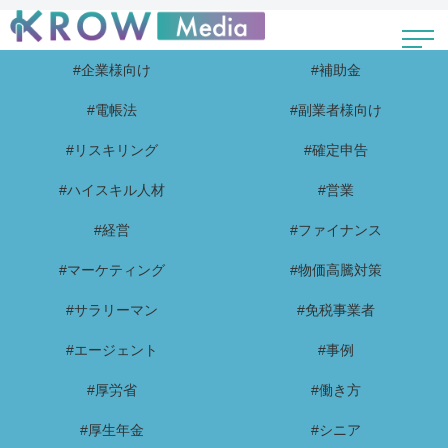
#企業様向け
#補助金
#電帳法
#副業者様向け
#リスキリング
#確定申告
#ハイスキル人材
#営業
#経営
#ファイナンス
#マーケティング
#物価高騰対策
#サラリーマン
#免税事業者
#エージェント
#事例
#厚労省
#働き方
#厚生年金
#シニア