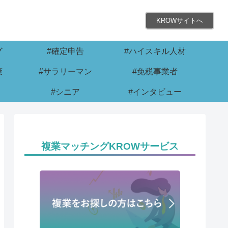
KROWサイトへ
グ
#確定申告
#ハイスキル人材
策
#サラリーマン
#免税事業者
#シニア
#インタビュー
複業マッチングKROWサービス