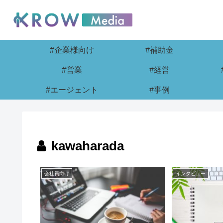
#企業様向け
#補助金
#営業
#経営
#エージェント
#事例
kawaharada
会社員向け
インタビュー