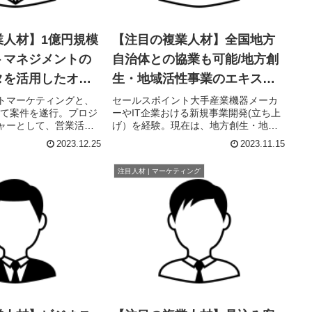
業人材】1億円規模
【注目の複業人材】全国地方
トマネジメントの
自治体との協業も可能/地方創
タを活用したオフ
生・地域活性事業のエキスパ
ケティングやDX推
ート
トマーケティングと、
セールスポイント大手産業機器メーカ
して案件を遂行。プロジ
ーやIT企業おける新規事業開発(立ち上
ャリスト
ャーとして、営業活動
げ）を経験。現在は、地方創生・地域
トとのコミュニケーシ
活性化というテーマを中心としたコン
2023.12.25
2023.11.15
000万円(12ヶ月/最大3
サルティング案件を多数経験してお
万円(6ヶ月)の案件を受
り、地域の経済・産業活性に貢献いた
注目人材 | マーケティング
.
します。職歴●大手人材派遣会社やI...