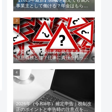
事業主として働ける？年金はもらえ
る？老後資金対策も解説！
準委任契約で受注者に発生する善管
注意義務とは？仕事に責任を持って
トラブルを未然に防ごう！
2026年（令和8年）確定申告｜税制改
正のポイントと申告時の注意点をわ