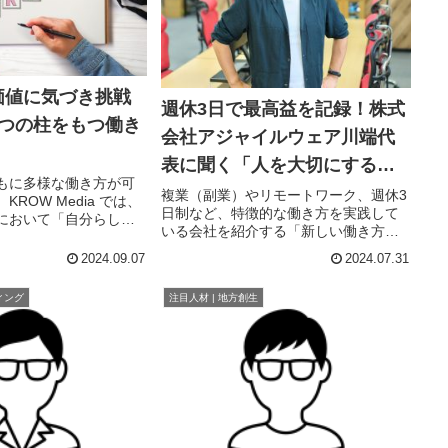
価値に気づき挑戦
週休3日で最高益を記録！株式
3つの柱をもつ働き
会社アジャイルウェア川端代
表に聞く「人を大切にする経
もに多様な働き方が可
営」とその先の未来
複業（副業）やリモートワーク、週休3
ROW Media では、
日制など、特徴的な働き方を実践して
において「自分らしく
いる会社を紹介する「新しい働き方」
しを伺い、メリットや
インタビューシリーズ。第3回は、株式
ご紹介します。読んで
2024.09.07
2024.07.31
会社アジャイルウェア代表取締役CEO
って「一つの選択肢が
川端様にお話を伺いました。週休3日制
事になれば...
ィング
注目人材 | 地方創生
を取り入れながら2023年は...