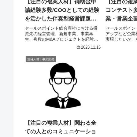
【注目の複業人材】補助金申
【注目の複
請経験多数/COOとしての経験
コンテスト多
を活かした伴奏型経営課題の
業・営業企
解決・ビジネス支援のスペシ
など経験豊
セールスポイント総合商社における投
セールスポイン
資先の経営管理、新規事業、事業再
アップなど企業
ャリスト
ト
生、複数のM&Aプロジェクトを経験。
実現したいか」
海外投資先の事業会社（売上高600億円
し、その思いを
2023.11.15
規模）においてCOOとして経営に参画
をお手伝いしま
し、既存事業のグロースに加え、M&A
画、新規事業開
注目人材 | 事業開発
を含む新規投資を牽引しており...
活かして、戦略
しま...
【注目の複業人材】関わる全
ての人とのコミュニケーショ