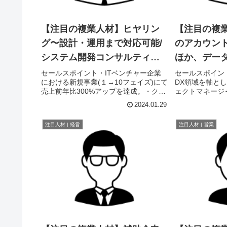
【注目の複業人材】ヒヤリン
【注目の複
グ〜設計・運用まで対応可能/
のアカウン
システム開発コンサルティン
ほか、デー
グのスペシャリスト
ラインマー
セールスポイント・ITベンチャー企業
セールスポイン
における新規事業(１→10フェイズ)にて
DX領域を軸と
進のスペシ
売上前年比300%アップを達成。・クラ
ェクトマネージ
イアントへのヒヤリングからシステム
よりクライアン
2024.01.29
設計、運用への落とし込みまで対応可
ョンを行い、11,
能。職歴・2020年から、大手ビジネス
か年)や3,000
注目人材 | 経営
注目人材 | 営業
チャットツールにおけ...
注。■マーケテ..