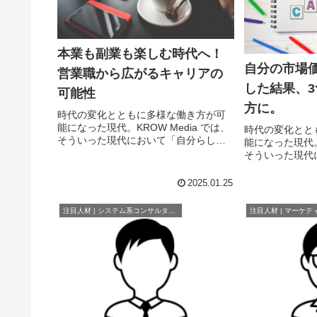
本業も副業も楽しむ時代へ！
自分の市場
営業職から広がるキャリアの
した結果、
可能性
方に。
時代の変化とともに多様な働き方が可
能になった現代。KROW Media では、
時代の変化とと
そういった現代において「自分らしく
能になった現代。K
働く」人にお話しを伺い、メリットや
そういった現代
困難だった点をご紹介します。読んで
働く」人にお話
くださる方にとって「一つの選択肢が
困難だった点を
2025.01.25
増える」そんな記事になれば...
くださる方にと
増える」そんな記
注目人材 | システム系コンサルタント
注目人材 | マーケテ