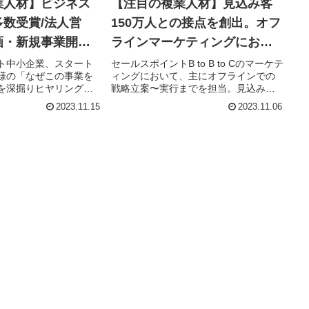
業人材】ビジネス
【注目の複業人材】見込み客
数受賞/法人営
150万人との接点を創出。オフ
画・新規事業開発
ラインマーケティングにおけ
富なコンサルタン
る戦略立案〜実行が可能
ト中小企業、スタート
セールスポイントB to B to Cのマーケテ
様の「なぜこの事業を
ィングにおいて、主にオフラインでの
を深掘りヒヤリング
戦略立案〜実行までを担当。見込み客
形（事業化）すること
創出のため、イベントも多数実施（30
2023.11.15
2023.11.06
す。法人営業や営業企
施設にてのべ150万人との接点を創
発で培ったノウハウを
出）。エリアマネージャーも歴任。そ
〜実行までご一緒いた
の他、編集長として広...