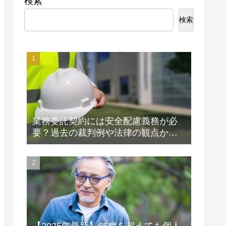
検索
検索
業務委託契約には安全配慮義務が必
要？過去の裁判例や法律の観点から
解説します！
【2025年最新】65歳を超えても個人