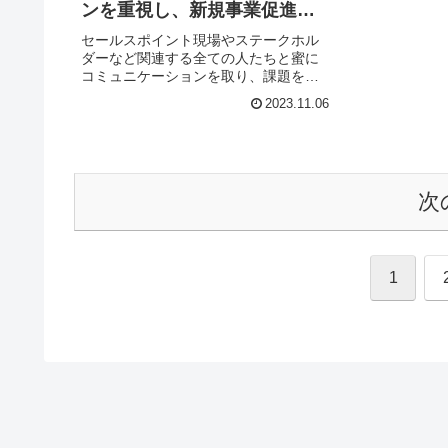
ンを重視し、新規事業促進を
サポート
セールスポイント現場やステークホル
ダーなど関連する全ての人たちと蜜に
コミュニケーションを取り、課題を抽
出、最適な解を提案し、スタートアッ
2023.11.06
プの事業促進をサポートできます。経
営課題の抽出から人材育成まで多岐に
わたる施策を提案可能。（過去には予
算...
次
1