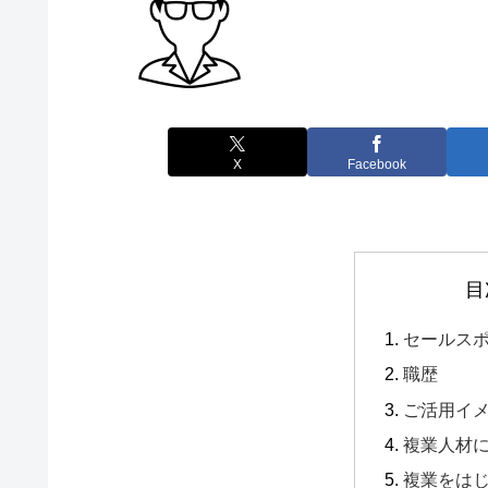
X
Facebook
目
セールス
職歴
ご活用イ
複業人材
複業をは