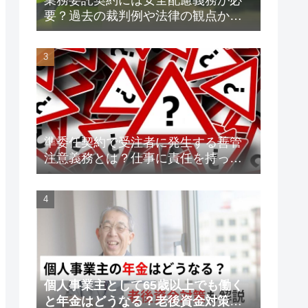
要？過去の裁判例や法律の観点から
解説します！
準委任契約で受注者に発生する善管
注意義務とは？仕事に責任を持って
トラブルを未然に防ごう！
個人事業主として65歳以上でも働く
と年金はどうなる？老後資金対策も