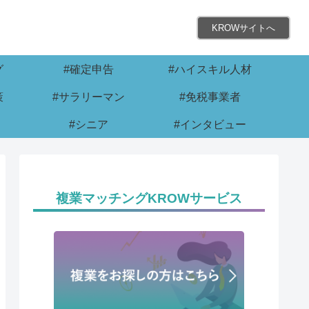
KROWサイトへ
グ
#確定申告
#ハイスキル人材
策
#サラリーマン
#免税事業者
#シニア
#インタビュー
複業マッチングKROWサービス