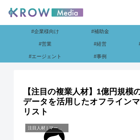
#企業様向け
#補助金
#営業
#経営
#エージェント
#事例
【注目の複業人材】1億円規模
データを活用したオフラインマ
リスト
注目人材 | マーケティング