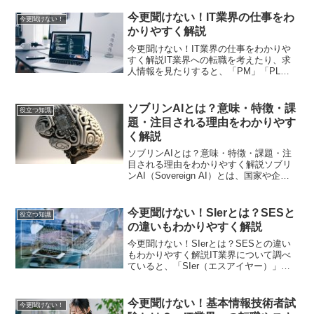
「どんな資格なの？」「IT業界で役に立
つの？」「初心者でも取得できる？」と
今更聞けない！IT業界の仕事をわ
今更聞けない！
疑問に思っている方...
かりやすく解説
今更聞けない！IT業界の仕事をわかりや
すく解説IT業界への転職を考えたり、求
人情報を見たりすると、「PM」「PL」
「SE」「プログラマー」「ITコンサルタ
ント」といった職種を目にすることがあ
ります。しかし、「名前は知っているけ
ソブリンAIとは？意味・特徴・課
役立つ知識
れど、何が違う...
題・注目される理由をわかりやす
く解説
ソブリンAIとは？意味・特徴・課題・注
目される理由をわかりやすく解説ソブリ
ンAI（Sovereign AI）とは、国家や企業
が自国・自社内でデータとAI基盤を独自
運用し、外部クラウドに依存せずにAIを
活用する仕組みを指します。ポイントは
今更聞けない！SIerとは？SESと
役立つ知識
以下...
の違いもわかりやすく解説
今更聞けない！SIerとは？SESとの違い
もわかりやすく解説IT業界について調べ
ていると、「SIer（エスアイヤー）」や
「SES」という言葉を目にすることがあ
ります。しかし、「名前は聞いたことが
あるけれど、違いがよくわからない」と
今更聞けない！基本情報技術者試
今更聞けない！
いう方も多...