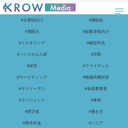
#企業様向け
#補助金
#電帳法
#副業者様向け
#リスキリング
#確定申告
#ハイスキル人材
#営業
#経営
#ファイナンス
#マーケティング
#物価高騰対策
#サラリーマン
#免税事業者
#エージェント
#事例
#厚労省
#働き方
#厚生年金
#シニア