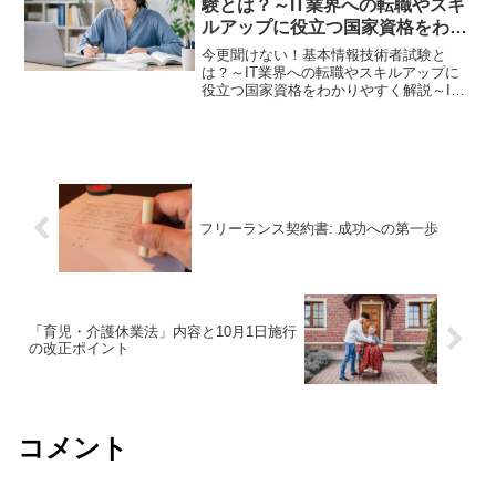
験とは？～IT業界への転職やスキ
ルアップに役立つ国家資格をわか
りやすく解説～
今更聞けない！基本情報技術者試験と
は？～IT業界への転職やスキルアップに
役立つ国家資格をわかりやすく解説～IT
業界への転職を考えている方や、これか
らITエンジニアを目指したい方は、「基
本情報技術者試験」という資格を耳にし
たことがあるのではな...
フリーランス契約書: 成功への第一歩
「育児・介護休業法」内容と10月1日施行
の改正ポイント
コメント