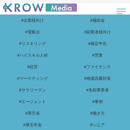
#企業様向け
#補助金
#電帳法
#副業者様向け
#リスキリング
#確定申告
#ハイスキル人材
#営業
#経営
#ファイナンス
#マーケティング
#物価高騰対策
#サラリーマン
#免税事業者
#エージェント
#事例
#厚労省
#働き方
#厚生年金
#シニア