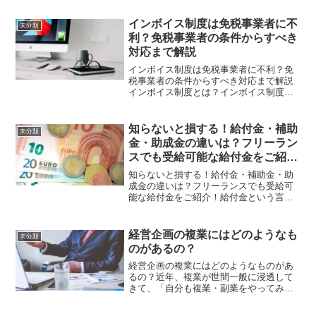
ないです。そういった中で「兼業・副業
人材の受け入れ」による人材不足の解消
インボイス制度は免税事業者に不
未分類
を試みることも選択肢の...
利？免税事業者の条件からすべき
対応まで解説
インボイス制度は免税事業者に不利？免
税事業者の条件からすべき対応まで解説
インボイス制度とは？インボイス制度と
は、適格請求書を用いて仕入税額控除を
受けるための制度です。これまで、仕入
れに係る消費税は無条件で控除されてき
知らないと損する！給付金・補助
未分類
ました。しかし、現在の消...
金・助成金の違いは？フリーラン
スでも受給可能な給付金をご紹
介！
知らないと損する！給付金・補助金・助
成金の違いは？フリーランスでも受給可
能な給付金をご紹介！給付金という言葉
はよく聞きますが、実際にどの様な人が
取得可能なのでしょうか？給付金・補助
金・助成金の違いを解説した上で、フリ
経営企画の複業にはどのようなも
未分類
ーランスにおすすめの給付...
のがあるの？
経営企画の複業にはどのようなものがあ
るの？近年、複業が世間一般に浸透して
きて、「自分も複業・副業をやってみた
い！」と考えるサラリーマンの方も多い
のではないでしょうか。しかし、実際何