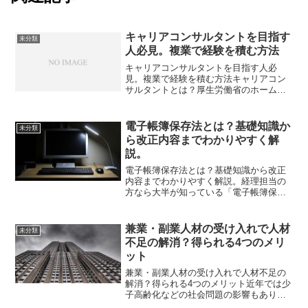
キャリアコンサルタントを目指す
未分類
人必見。複業で経験を積む方法
キャリアコンサルタントを目指す人必
見。複業で経験を積む方法キャリアコン
サルタントとは？厚生労働省のホームペ
ージにおいて、キャリアコンサルタント
とは下記のように明記されています。ま
ずはじめに「キャリア」とは、過去から
電子帳簿保存法とは？基礎知識か
未分類
将来の長期にわたる職務経験...
ら改正内容までわかりやすく解
説。
電子帳簿保存法とは？基礎知識から改正
内容までわかりやすく解説。経理担当の
方なら大半が知っている「電子帳簿保存
法」。しかし、経理担当ではない方や最
近経理担当になったばかりの人は、まだ
具体的に理解できていない方もいるかと
兼業・副業人材の受け入れで人材
未分類
思います。そこで本記事で...
不足の解消？得られる4つのメリ
ット
兼業・副業人材の受け入れで人材不足の
解消？得られる4つのメリット近年では少
子高齢化などの社会問題の影響もあり、
人材不足に悩まされている企業は少なく