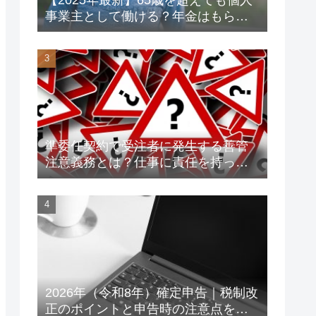
事業主として働ける？年金はもらえ
る？老後資金対策も解説！
準委任契約で受注者に発生する善管
注意義務とは？仕事に責任を持って
トラブルを未然に防ごう！
2026年（令和8年）確定申告｜税制改
正のポイントと申告時の注意点をわ