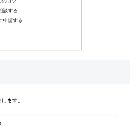
用のコツ
相談する
に申請する
！
説します。
p