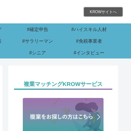
KROWサイトへ
グ
#確定申告
#ハイスキル人材
策
#サラリーマン
#免税事業者
#シニア
#インタビュー
複業マッチングKROWサービス