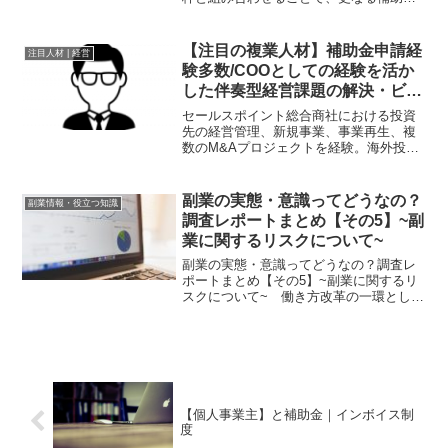
期待できる可能性も！近年、中小規模～
中規模企業の支援を目的として、政府に
よる事業再構築補助金制度が複数回公募
【注目の複業人材】補助金申請経
注目人材 | 経営
されています。最近の公募...
験多数/COOとしての経験を活か
した伴奏型経営課題の解決・ビジ
ネス支援のスペシャリスト
セールスポイント総合商社における投資
先の経営管理、新規事業、事業再生、複
数のM&Aプロジェクトを経験。海外投資
先の事業会社（売上高600億円規模）にお
いてCOOとして経営に参画し、既存事業
のグロースに加え、M&Aを含む新規投資
副業の実態・意識ってどうなの？
副業情報・役立つ知識
を牽引しており...
調査レポートまとめ【その5】~副
業に関するリスクについて~
副業の実態・意識ってどうなの？調査レ
ポートまとめ【その5】~副業に関するリ
スクについて~ 働き方改革の一環として
2018年に厚生労働省がガイドラインを出
して以来、副業（複業）は一般的に定着
してきたイメージがありますが、その実
態はどうなってい...
【個人事業主】と補助金｜インボイス制
度