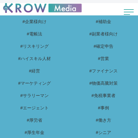
#企業様向け
#補助金
#電帳法
#副業者様向け
#リスキリング
#確定申告
#ハイスキル人材
#営業
#経営
#ファイナンス
#マーケティング
#物価高騰対策
#サラリーマン
#免税事業者
#エージェント
#事例
#厚労省
#働き方
#厚生年金
#シニア