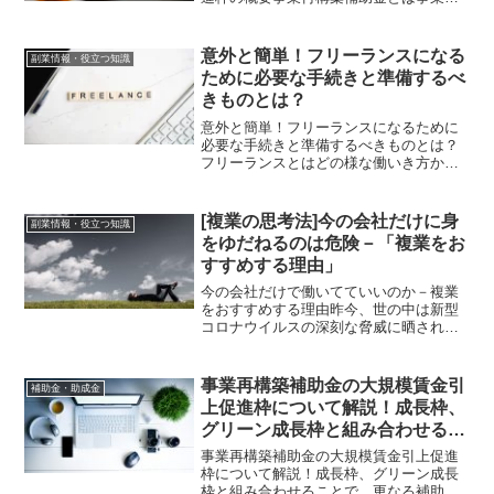
構築補助金とは、中小企業等の「思い切
った事業再構築」を支援することで、ポ
ストコロナ等経営環境の変化に対応し、
意外と簡単！フリーランスになる
副業情報・役立つ知識
日本経済の構造転換を促進...
ために必要な手続きと準備するべ
きものとは？
意外と簡単！フリーランスになるために
必要な手続きと準備するべきものとは？
フリーランスとはどの様な働いき方か知
っていますか？一般的に、フリーランス
とは自由に働けるイメージがあると思い
ます。その自由度の高さから、フリーラ
[複業の思考法]今の会社だけに身
副業情報・役立つ知識
ンスに興味を持っている人...
をゆだねるのは危険－「複業をお
すすめする理由」
今の会社だけで働いてていいのか－複業
をおすすめする理由昨今、世の中は新型
コロナウイルスの深刻な脅威に晒されて
おります。新型コロナウイルス感染症の
自社の業績への影響で、『マイナスの影
響がある』と見込む企業は75.9％(2021年
事業再構築補助金の大規模賃金引
補助金・助成金
5月)でした。...
上促進枠について解説！成長枠、
グリーン成長枠と組み合わせるこ
とで、更なる補助が期待できる可
事業再構築補助金の大規模賃金引上促進
能性も！
枠について解説！成長枠、グリーン成長
枠と組み合わせることで、更なる補助が