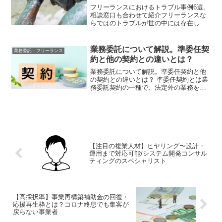
フリーランスにおけるトラブル事例6選。
相談窓口も合わせて紹介フリーランスな
らではのトラブルが世の中には存在しま
す。しかし、実際にトラブルに遭遇した
場合にどのように対処すれば良いかわか
らない方も多いのではないでしょうか？
業務委託について解説。準委任契
業務委託・フリーランス
本記事ではフリーランス...
約と他の契約との違いとは？
業務委託について解説。準委任契約と他
の契約との違いとは？ 準委任契約とは業
務委託契約の一種で、法定外の業務を外
部に委託する契約のことを指します。 ア
ウトソーシング契約には他にも請負契約
と委任契約があります。 契約を締結する
際、特に準委任契約...
【注目の複業人材】ヒヤリング〜設計・
運用まで対応可能/システム開発コンサル
ティングのスペシャリスト
【高採択率】事業再構築補助金の回復・
応援再生枠とは？コロナ終息でも集客が
戻らない事業者