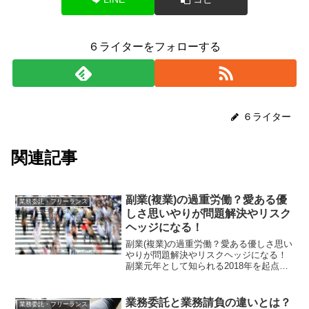
６ライターをフォローする
６ライター
関連記事
副業(複業)の過重労働？愛ある優
業務委託・フリーランス
しさ思いやりが問題解決やリスク
ヘッジになる！
副業(複業)の過重労働？愛ある優しさ思い
やりが問題解決やリスクヘッジになる！
副業元年として知られる2018年を起点に
して、副業への関心が高まっています。
企業が副業を許可する傾向が増え、多く
の人々が新たな挑戦に取り組んでいます
業務委託と業務請負の違いとは？
業務委託・フリーランス