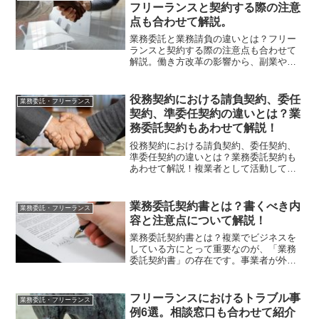
ね。この流れに乗...
フリーランスと契約する際の注意
点も合わせて解説。
業務委託と業務請負の違いとは？フリー
ランスと契約する際の注意点も合わせて
解説。働き方改革の影響から、副業や複
業、フリーランスのように多様な働き方
が一般化しつつあります。それと同時
に、他の会社やフリーランスなどの外部
役務契約における請負契約、委任
業務委託・フリーランス
に委託する会社も増加傾向に...
契約、準委任契約の違いとは？業
務委託契約もあわせて解説！
役務契約における請負契約、委任契約、
準委任契約の違いとは？業務委託契約も
あわせて解説！複業者として活動してい
くなかで、様々な労働契約を結ぶ場合が
考えられます。特にフリーランスとして
活動する場合、ビジネスパートナーと請
業務委託契約書とは？書くべき内
業務委託・フリーランス
負契約や(準)委任契約を...
容と注意点について解説！
業務委託契約書とは？複業でビジネスを
している方にとって重要なのが、「業務
委託契約書」の存在です。事業者が外部
に業務を委託するときに作成することに
なります。業務委託契約は、受託者がい
い加減な業務をしたり、報酬面で揉めた
フリーランスにおけるトラブル事
業務委託・フリーランス
りするなど、トラブルが後...
例6選。相談窓口も合わせて紹介