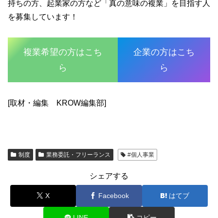
持ちの方、起業家の方など「真の意味の複業」を目指す人
を募集しています！
複業希望の方はこち
企業の方はこち
ら
ら
[取材・編集 KROW編集部]
制度
業務委託・フリーランス
#個人事業
シェアする
X
Facebook
はてブ
LINE
コピー