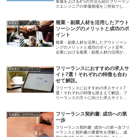
単価を上げる4つの方法も紹介フリーラン
スエンジニアの単価相場をご存知でしょ
うか？単価相場を知っておくことで、案
件を選ぶ際の判断材料になったり、単価
交渉による収入アップが期待できます。
複業・副業人材を活用したアウト
業務委託・フリーランス
そこで本記事では、フリ...
ソーシングのメリットと成功のポ
イント
複業・副業人材を活用したアウトソーシ
ングのメリットと成功のポイント近年、
企業における複業・副業人材の活用が増
えています。働き方の多様化やデジタル
化の進展、専門人材不足が背景にあり、
特にマーケティングやDX、バックオフィ
フリーランスにおすすめの求人サ
業務委託・フリーランス
ス業務などで、外部人材...
イト7選！それぞれの特徴も合わ
せて解説。
フリーランスにおすすめの求人サイト7
選！それぞれの特徴も踏まえて解説。フ
リーランスの方々に向けた求人サイトに
は、それぞれの特色があります。その
分、扱っている案件の種類も異なり、自
分にマッチしていない求人サイトから案
フリーランス契約書: 成功への第
業務委託・フリーランス
件を見つけようとすると、時...
一歩
フリーランス契約書: 成功への第一歩フリ
ーランスと契約書の重要性を理解し、成