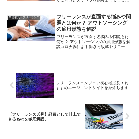
功に向けたステップを踏み出しましょ
う。フリーランスの基本フリーランスと
は？フリーランスは自己雇用者のことを
指します。彼らは従業員ではなく、独立
フリーランスが直面する悩みや問
業務委託・フリーランス
したプロフェッショナル...
題とは何か？ アウトソーシング
の雇用形態を解説
フリーランスが直面する悩みや問題とは
何か？ アウトソーシングの雇用形態を解
説コロナ禍による働き方改革やリモート
ワーカー需要により、フリーランスが注
目を集めています。しかし、精神的、経
済的プレッシャーなど、心配なこともた
くさんあります。フリー...
フリーランスエンジニア初心者必見！お
すすめエージェントサイトを紹介します
【フリーランス必見】経費として計上で
きるものを徹底解説。