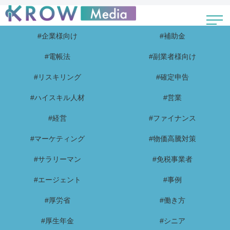
#企業様向け
#補助金
#電帳法
#副業者様向け
#リスキリング
#確定申告
#ハイスキル人材
#営業
#経営
#ファイナンス
#マーケティング
#物価高騰対策
#サラリーマン
#免税事業者
#エージェント
#事例
#厚労省
#働き方
#厚生年金
#シニア