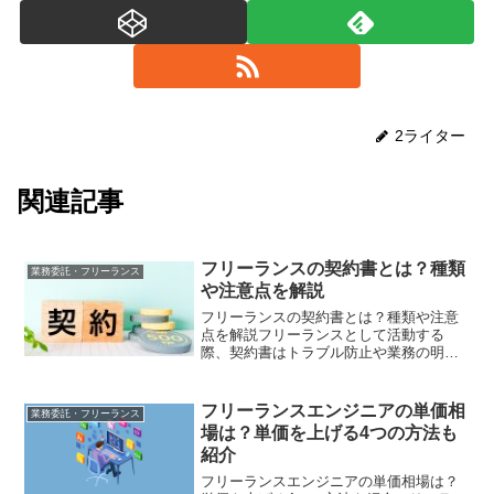
2ライター
関連記事
フリーランスの契約書とは？種類
業務委託・フリーランス
や注意点を解説
フリーランスの契約書とは？種類や注意
点を解説フリーランスとして活動する
際、契約書はトラブル防止や業務の明確
化において非常に重要です。クライアン
トとの信頼関係を築くためにも、業務の
範囲や報酬、納期などを契約書にしっか
フリーランスエンジニアの単価相
業務委託・フリーランス
りと記載しておく必要があり...
場は？単価を上げる4つの方法も
紹介
フリーランスエンジニアの単価相場は？