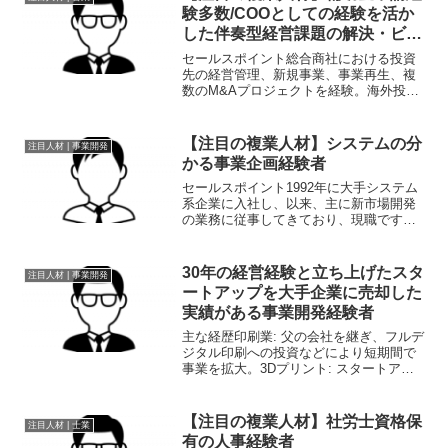
して広...
験多数/COOとしての経験を活か
した伴奏型経営課題の解決・ビジ
ネス支援のスペシャリスト
セールスポイント総合商社における投資
先の経営管理、新規事業、事業再生、複
数のM&Aプロジェクトを経験。海外投資
先の事業会社（売上高600億円規模）にお
いてCOOとして経営に参画し、既存事業
のグロースに加え、M&Aを含む新規投資
【注目の複業人材】システムの分
注目人材 | 事業開発
を牽引しており...
かる事業企画経験者
セールスポイント1992年に大手システム
系企業に入社し、以来、主に新市場開発
の業務に従事してきており、現職です。
市場開発、マーケティング、営業支援、
システムエンジニア、事業企画を経験し
ています。・研究技術のソリューション
30年の経営経験と立ち上げたスタ
注目人材 | 事業開発
化・マーケティング・...
ートアップを大手企業に売却した
実績がある事業開発経験者
主な経歴印刷業: 父の会社を継ぎ、フルデ
ジタル印刷への投資などにより短期間で
事業を拡大。3Dプリント: スタートアッ
プを創業し、大手ベンチャーキャピタル
から資金調達。DMM.comに事業譲渡。不
動産: 不動産会社でWebマーケティングを
【注目の複業人材】社労士資格保
注目人材 | 士業
導入...
有の人事経験者