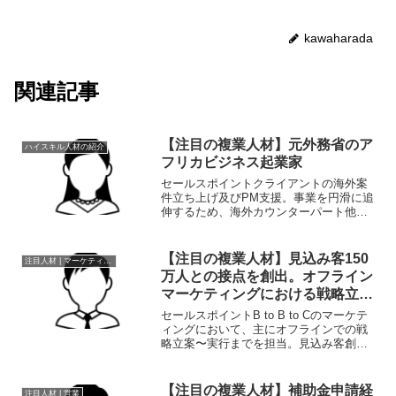
kawaharada
関連記事
【注目の複業人材】元外務省のア
ハイスキル人材の紹介
フリカビジネス起業家
セールスポイントクライアントの海外案
件立ち上げ及びPM支援。事業を円滑に追
伸するため、海外カウンターパート他と
のコミュニケーション支援をはじめとす
るビジネスサポートを行っています。職
歴2018 年 5 月- 現在 法人設立し、代表取
【注目の複業人材】見込み客150
注目人材 | マーケティング
締役20...
万人との接点を創出。オフライン
マーケティングにおける戦略立
案〜実行が可能
セールスポイントB to B to Cのマーケテ
ィングにおいて、主にオフラインでの戦
略立案〜実行までを担当。見込み客創出
のため、イベントも多数実施（30施設に
てのべ150万人との接点を創出）。エリア
マネージャーも歴任。その他、編集長と
【注目の複業人材】補助金申請経
注目人材 | 営業