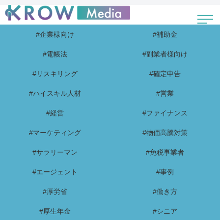
#企業様向け
#補助金
#電帳法
#副業者様向け
#リスキリング
#確定申告
#ハイスキル人材
#営業
#経営
#ファイナンス
#マーケティング
#物価高騰対策
#サラリーマン
#免税事業者
#エージェント
#事例
#厚労省
#働き方
#厚生年金
#シニア