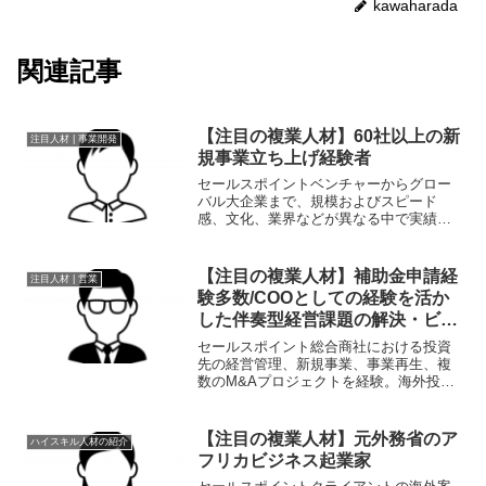
kawaharada
関連記事
【注目の複業人材】60社以上の新
注目人材 | 事業開発
規事業立ち上げ経験者
セールスポイントベンチャーからグロー
バル大企業まで、規模およびスピード
感、文化、業界などが異なる中で実績を
残すことができる対応力に加えて継続的
な学習力と実践力・実行力が最大の強
み。また、個人の事業主としても多くの
【注目の複業人材】補助金申請経
注目人材 | 営業
企業と新規事業を0から立ち上...
験多数/COOとしての経験を活か
した伴奏型経営課題の解決・ビジ
ネス支援のスペシャリスト
セールスポイント総合商社における投資
先の経営管理、新規事業、事業再生、複
数のM&Aプロジェクトを経験。海外投資
先の事業会社（売上高600億円規模）にお
いてCOOとして経営に参画し、既存事業
のグロースに加え、M&Aを含む新規投資
【注目の複業人材】元外務省のア
ハイスキル人材の紹介
を牽引しており...
フリカビジネス起業家