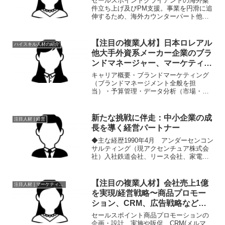
セールスポイントクライアントの海外案
件立ち上げ及びPM支援。事業を円滑に追
伸するため、海外カウンターパート他と
のコミュニケーション支援をはじめとす
るビジネスサポートを行っています。職
歴2018 年 5 月- 現在 法人設立し、代表取
【注目の複業人材】日本ロレアル
ハイスキル人材の紹介
締役20...
他大手外資系メーカー企業のブラ
ンドマネージャー、マーケティン
グ経験者
キャリア概要・ブランドマーケティング
（ブランドマネージメント全般を担
当）・予算管理・データ分析（市場・売
り上げ・トレンド）・新製品開発・広告
／販売促進物企画立案 （雑誌、新聞広
告、web、店頭販促物の製作／実施計画
新たな挑戦に伴走：中小企業の成
注目人材 | 経営
立案）ご活用イメージ・大手...
長を導く経営パートナー
◆主な経歴1990年4月 アンダーセンコン
サルティング（現アクセンチュア株式会
社）入社鉄道会社、リース会社、家電メ
ーカーなどの基幹システム構築プロジェ
クトや、電力会社の業務生産性向上、酒
類輸入会社の物流改善などの組織・業務
【注目の複業人材】会社売上1億
注目人材 | マーケティング
変革プロジェクトも...
を実現/経営戦略〜商品プロモー
ション、CRM、広告戦略など幅
広く従事
セールスポイント商品プロモーションの
企画・設計、実施や販促、CRM(メルマ