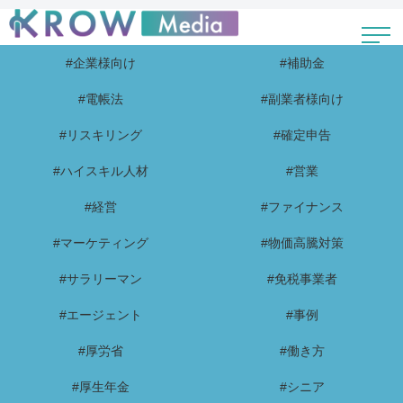
#企業様向け
#補助金
#電帳法
#副業者様向け
#リスキリング
#確定申告
#ハイスキル人材
#営業
#経営
#ファイナンス
#マーケティング
#物価高騰対策
#サラリーマン
#免税事業者
#エージェント
#事例
#厚労省
#働き方
#厚生年金
#シニア