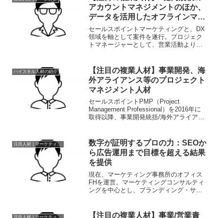
立案）ご活用イメージ・大手...
アカウントマネジメントのほか、
データを活用したオフラインマー
ケティングやDX推進のスペシャ
セールスポイントマーケティングと、DX
リスト
領域を軸として案件を遂行。プロジェク
トマネージャーとして、営業活動よりク
ライアントとのコミュニケーションを行
い、11,000万円(12ヶ月/最大3か年)や
3,000万円(6ヶ月)の案件を受注。■マーケ
【注目の複業人材】事業開発、海
ハイスキル人材の紹介
テ...
外アライアンス等のプロジェクト
マネジメント人材
セールスポイントPMP（Project
Management Professional）を2016年に
取得以降、事業開発統括/海外アライアン
ス、国際SNSキャンペーン等、多くの実
務に適用し研鑽を重ねました。関係して
くれそうな人や団体を探すこ...
数字が証明するプロの力：SEOか
注目人材 | マーケティング
ら広告運用まで目標を超える結果
を提供
現在、マーケティング事務所のオフィス
FHを運営。マーケティングコンサルティ
ングを中心とし、ブランディング・サイ
トリニューアル・SEO・アクセス解析・
広告出稿等を支援。toB、toC領域で他業
種にわたりマーケティング戦略立案・運
【注目の複業人材】事業/営業責
注目人材 | マーケティング