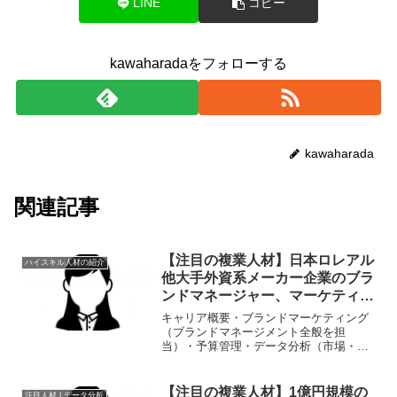
LINE
コピー
kawaharadaをフォローする
kawaharada
関連記事
【注目の複業人材】日本ロレアル
ハイスキル人材の紹介
他大手外資系メーカー企業のブラ
ンドマネージャー、マーケティン
グ経験者
キャリア概要・ブランドマーケティング
（ブランドマネージメント全般を担
当）・予算管理・データ分析（市場・売
り上げ・トレンド）・新製品開発・広告
／販売促進物企画立案 （雑誌、新聞広
告、web、店頭販促物の製作／実施計画
【注目の複業人材】1億円規模の
注目人材 | データ分析