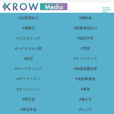
#企業様向け
#補助金
#電帳法
#副業者様向け
#リスキリング
#確定申告
#ハイスキル人材
#営業
#経営
#ファイナンス
#マーケティング
#物価高騰対策
#サラリーマン
#免税事業者
#エージェント
#事例
#厚労省
#働き方
#厚生年金
#シニア