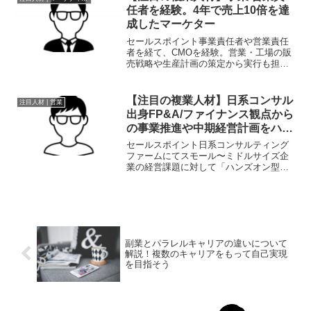
用に従事。業界...
任者を経験。4年で売上10倍を達
成したマーケター
セールスポイント事業責任者や営業責任
者を経て、CMOを経験。営業・工場の販
売戦略や生産計画の策定から実行も担当
し、個人だけでなくチームとしてのスキ
ルアップ・売上向上にも貢献。職歴
●2014年大手家電メーカーにて企画業務
【注目の複業人材】日系コンサル
注目人材 | 営業
を実施。工場におけるも...
出身FP&A/ファイナンス観点から
の事業推進や中期経営計画をハン
ズオンにてサポート
セールスポイント日系コンサルティング
ファームにてスモール〜ミドルサイズ企
業の経営課題に対して「ハンズオン型」
で解決の実行支援に従事。その後、外資
系事業会社にてFP&Aを務め、ファイナン
ス観点から事業成長を推進。2021年より
業務系クラウドサ...
副業とパラレルキャリアの違いについて
解説！複数のキャリアをもって自己実現
を目指そう