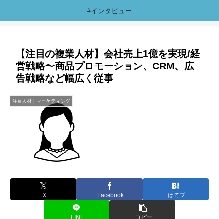
#インタビュー
【注目の複業人材】会社売上1億を実現/経
営戦略〜商品プロモーション、CRM、広
告戦略など幅広く従事
注目人材 | マーケティング
X
Facebook
はてブ
LINE
コピー