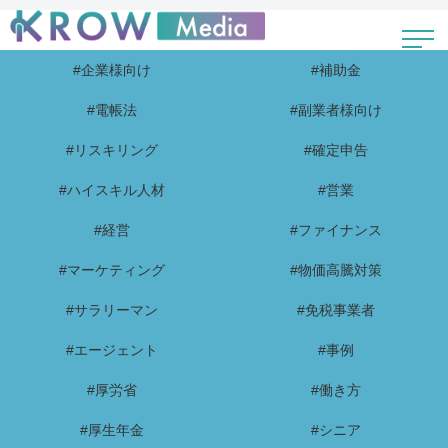
#企業様向け
#補助金
#電帳法
#副業者様向け
#リスキリング
#確定申告
#ハイスキル人材
#営業
#経営
#ファイナンス
#マーケティング
#物価高騰対策
#サラリーマン
#免税事業者
#エージェント
#事例
#厚労省
#働き方
#厚生年金
#シニア