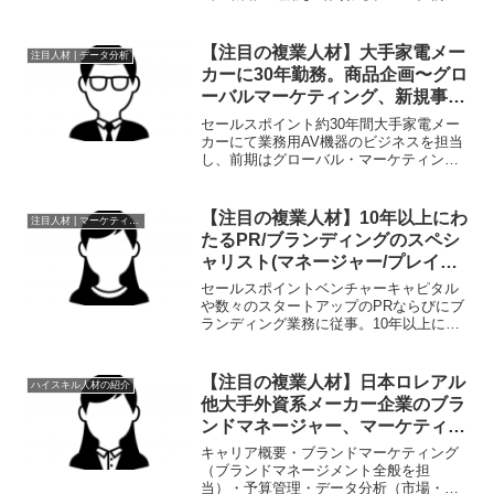
不調だったリゾート施設においてもコロ
ナ前と比較して売上120%を達成。職歴
●2014年 観光業界に就職、フロントや
【注目の複業人材】大手家電メー
注目人材 | データ分析
コンシェル...
カーに30年勤務。商品企画〜グロ
ーバルマーケティング、新規事業
立ち上げにも従事
セールスポイント約30年間大手家電メー
カーにて業務用AV機器のビジネスを担当
し、前期はグローバル・マーケティング
や商品企画、中期は商品開発、商品設
計、製造、事業戦略、事業運営、後期は
新規事業の立ち上げと推進を行ってきま
【注目の複業人材】10年以上にわ
注目人材 | マーケティング
した。その後、別会社に...
たるPR/ブランディングのスペシ
ャリスト(マネージャー/プレイヤ
ーとしても活躍）
セールスポイントベンチャーキャピタル
や数々のスタートアップのPRならびにブ
ランディング業務に従事。10年以上にわ
たる経験・知見を活かし、2020年に法人
化。職歴2005年4月～2006年7月 メーカ
ー経営戦略室2007年2月～2011年9月...
【注目の複業人材】日本ロレアル
ハイスキル人材の紹介
他大手外資系メーカー企業のブラ
ンドマネージャー、マーケティン
グ経験者
キャリア概要・ブランドマーケティング
（ブランドマネージメント全般を担
当）・予算管理・データ分析（市場・売