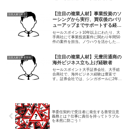
り上げ・トレンド）・新製品開発・広告
／販売促進物企画立案 （雑誌、新聞広
告、web、店頭販促物の製作／実施計画
【注目の複業人材】事業投資のソ
注目人材 | 経営
立案）ご活用イメージ・大手...
ーシングから実行、買収後のバリ
ューアップまでサポートする経
営・事業企画パートナー
セールスポイント10年以上にわたり、大
手商社にて事業投資案件に関わり年間50
件の案件を担当。ノウハウを活かした社
内ガイドブックの作成や、M&A後のバリ
ューアップもサポート。職歴●1~4年目：
大手商社にて経理サービス(営業部）を担
【注目の複業人材】元豊田通商の
注目人材 | 事業開発
当。途中事業...
海外ビジネス立ち上げ経験者
セールスポイント大手証券会社、大手総
合商社で、海外ビジネス経験は豊富で
す。証券会社では、シンガポールに2年駐
在し、日本企業のシンガポール上場支
援、現地で中国企業や東南アジア企業と
日本企業のアライアンス、資本提携案件
の創出と執行支援、ヨーロッ...
準委任契約で受注者に発生する善管注意
義務とは？仕事に責任を持ってトラブル
を未然に防ごう！