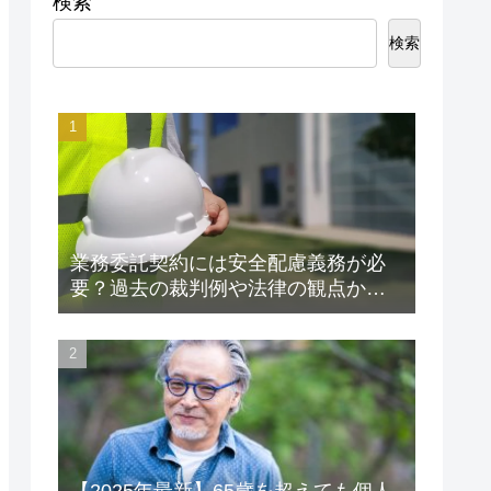
検索
検索
業務委託契約には安全配慮義務が必
要？過去の裁判例や法律の観点から
解説します！
【2025年最新】65歳を超えても個人