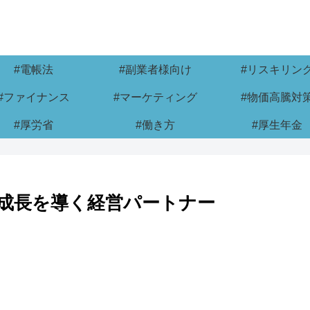
#電帳法
#副業者様向け
#リスキリン
#ファイナンス
#マーケティング
#物価高騰対
#厚労省
#働き方
#厚生年金
成長を導く経営パートナー