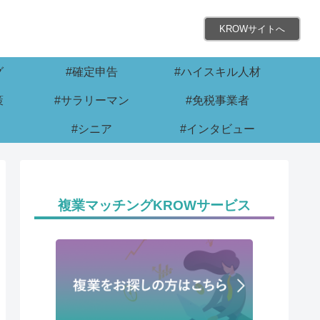
KROWサイトへ
グ
#確定申告
#ハイスキル人材
策
#サラリーマン
#免税事業者
#シニア
#インタビュー
複業マッチングKROWサービス