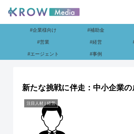
#企業様向け
#補助金
#営業
#経営
#エージェント
#事例
新たな挑戦に伴走：中小企業の
注目人材 | 経営