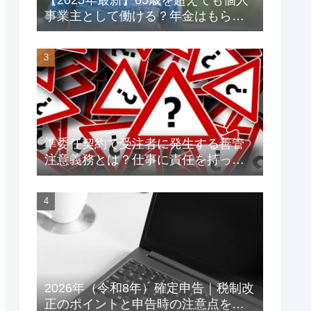
事業主として働ける？年金はもらえ
る？老後資金対策も解説！
準委任契約で受注者に発生する善管
注意義務とは？仕事に責任を持って
トラブルを未然に防ごう！
2026年（令和8年）確定申告｜税制改
正のポイントと申告時の注意点をわ