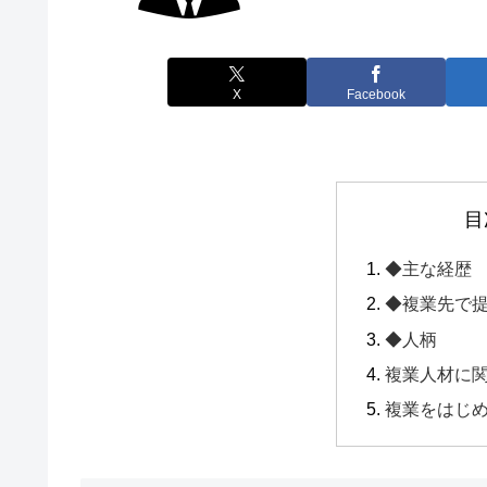
X
Facebook
目
◆主な経歴
◆複業先で
◆人柄
複業人材に
複業をはじ