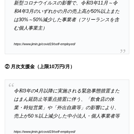
新型コロナウイルスの影響で、令和3年11月～令
和4年3月のいずれかの月の売上高が50%以上また
は30%～50%減少した事業者（フリーランスを含
む個人事業主）
https://www.jimin.jp/covid19/self-employed/
② 月次支援金（上限10万円/月）
令和3年の4月以降に実施される緊急事態措置また
はまん延防止等重点措置に伴う、「飲食店の休
業・時短営業」や「外出自粛等」の影響により、
売上が50％以上減少した中小法人・個人事業者等
https://www.jimin.jp/covid19/self-employed/