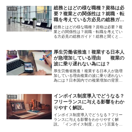
から一度は聞いたことがある方も多いで
しょう。それら制度は個人事業主なら必
総務とはどの様な職種？資格は必
未分類
ず知っておくべき制度であ...
要？複業との関係性は？就職・転
職を考えている方必見の総務ガイ
ド！
総務とはどの様な職種？資格は必要？複
業との関係性は？就職・転職を考えてい
る方必見の総務ガイド！総務と聞くと
様々な業務を連想するかもしれません。
その考えは正しく、総務の仕事は多岐に
渡ります。この記事では、総務に必要な
厚生労働省推進！複業する日本人
未分類
能力や資格の紹介をした上で...
が急増加している理由 複業の
波に乗り遅れない為には？
厚生労働省推進！複業する日本人が急増
加している理由複業の波に乗り遅れない
為には？日本国内での複業増加の背景近
年、急激に複業・副業という言葉を耳に
する機会が増加しました。海外諸国では
当たり前のように行われている複業・副
インボイス制度導入でどうなる？
未分類
業ですが、どうして日本で...
フリーランスに与える影響をわか
りやすく解説。
インボイス制度導入でどうなる？フリー
ランスに与える影響をわかりやすく解
説。「インボイス制度」という言葉をご
存知でしょうか？ここ最近では、インボ