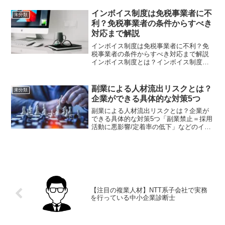
イス制度という言葉をよく耳にする機会
も増えたように感じます。インボイス制
インボイス制度は免税事業者に不
未分類
度とは、消費税の処理や納付...
利？免税事業者の条件からすべき
対応まで解説
インボイス制度は免税事業者に不利？免
税事業者の条件からすべき対応まで解説
インボイス制度とは？インボイス制度と
は、適格請求書を用いて仕入税額控除を
受けるための制度です。これまで、仕入
れに係る消費税は無条件で控除されてき
副業による人材流出リスクとは？
未分類
ました。しかし、現在の消...
企業ができる具体的な対策5つ
副業による人材流出リスクとは？企業が
できる具体的な対策5つ「副業禁止＝採用
活動に悪影響/定着率の低下」などのイメ
ージがあるかと思います。しかし、一方
で副業によって生じる人材流出も少なか
らずあることをご存知だったでしょう
か？そこで今回は人材流...
【注目の複業人材】NTT系子会社で実務
を行っている中小企業診断士