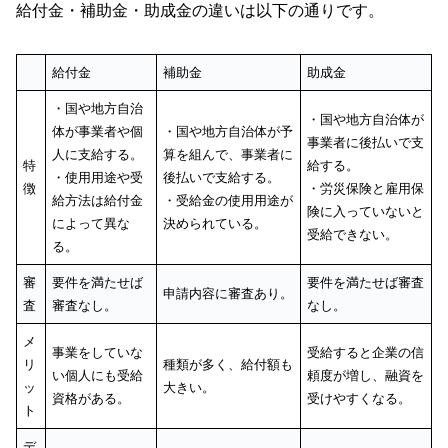
給付金・補助金・助成金の違いは以下の通りです。
給付金
補助金
助成金
・国や地方自治
・国や地方自治体が
体が事業者や個
・国や地方自治体が予
事業者に後払いで支
人に支給する。
算を組んで、事業者に
特
給する。
・使用用途や受
後払いで支給する。
徴
・労災保険と雇用保
給方法は給付金
・受給金の使用用途が
険に入っていないと
によって異な
決められている。
受給できない。
る。
審
要件を満たせば
要件を満たせば審査
申請内容に審査あり。
査
審査なし。
なし。
メ
事業をしていな
受給すると企業の信
リ
種類が多く、給付額も
い個人にも受給
頼度が増し、融資を
ッ
大きい。
資格がある。
受けやすくなる。
ト
デ