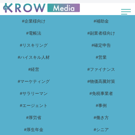
#企業様向け
#補助金
#電帳法
#副業者様向け
#リスキリング
#確定申告
#ハイスキル人材
#営業
#経営
#ファイナンス
#マーケティング
#物価高騰対策
#サラリーマン
#免税事業者
#エージェント
#事例
#厚労省
#働き方
#厚生年金
#シニア